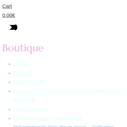
Cart
0.00
€
Boutique
Home
Produits
NOS TISSUS
NOS TISSUS EXCLUSIFS CLV IMPRIMÉS EN
EUROPE
Les Collections
Collection sous mon parapluie