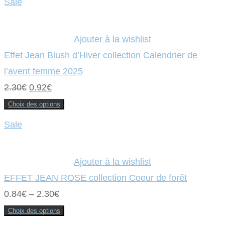
Sale
a
était :
plusieurs
est :
variations.
Les
2.30€.
0.92€.
options
Ajouter à la wishlist
peuvent
être
Effet Jean Blush d’Hiver collection Calendrier de
choisies
sur
l’avent femme 2025
la
page
Le
Le
2.30
€
0.92
€
du
produit
prix
prix
Choix des options
Ce
initial
actuel
produit
Sale
a
était :
plusieurs
est :
variations.
Les
2.30€.
0.92€.
options
Ajouter à la wishlist
peuvent
être
EFFET JEAN ROSE collection Coeur de forêt
choisies
sur
0.84
€
–
2.30
€
la
page
du
Choix des options
produit
Ce