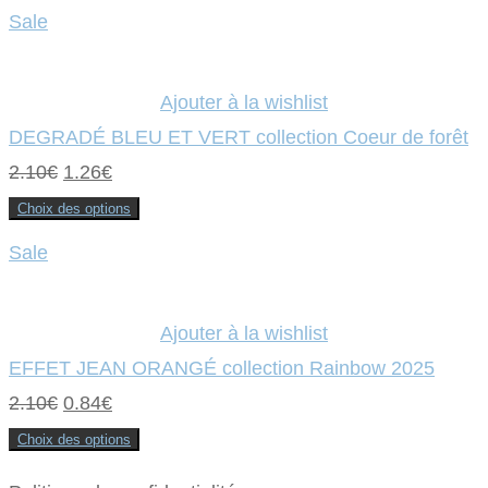
initial
actuel
produit
Sale
a
était :
plusieurs
est :
variations.
Les
2.30€.
0.92€.
options
Ajouter à la wishlist
peuvent
être
DEGRADÉ BLEU ET VERT collection Coeur de forêt
choisies
sur
Le
Le
2.10
€
1.26
€
la
page
prix
prix
du
Choix des options
produit
Ce
initial
actuel
produit
Sale
a
était :
plusieurs
est :
variations.
Les
2.10€.
1.26€.
options
Ajouter à la wishlist
peuvent
être
EFFET JEAN ORANGÉ collection Rainbow 2025
choisies
sur
Le
Le
2.10
€
0.84
€
la
page
prix
prix
du
Choix des options
produit
Ce
initial
actuel
produit
a