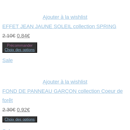
Ajouter à la wishlist
EFFET JEAN JAUNE SOLEIL collection SPRING
Le
Le
2.10
€
0.84
€
prix
prix
Précommander
Choix des options
initial
actuel
Ce
produit
Sale
était :
a
est :
plusieurs
variations.
2.10€.
0.84€.
Les
options
Ajouter à la wishlist
peuvent
être
FOND DE PANNEAU GARÇON collection Coeur de
choisies
sur
forêt
la
page
Le
Le
2.30
€
0.92
€
du
produit
prix
prix
Choix des options
Ce
initial
actuel
produit