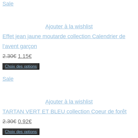
produit
Sale
a
plusieurs
variations.
Les
options
Ajouter à la wishlist
peuvent
être
Effet jean jaune moutarde collection Calendrier de
choisies
sur
l’avent garçon
la
page
Le
Le
2.30
€
1.15
€
du
produit
prix
prix
Choix des options
Ce
initial
actuel
produit
Sale
a
était :
plusieurs
est :
variations.
Les
2.30€.
1.15€.
options
Ajouter à la wishlist
peuvent
être
TARTAN VERT ET BLEU collection Coeur de forêt
choisies
sur
Le
Le
2.30
€
0.92
€
la
page
prix
prix
du
Choix des options
produit
Ce