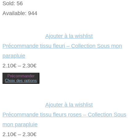
Sold:
56
Available:
944
Ajouter à la wishlist
Précommande tissu fleuri – Collection Sous mon
parapluie
2.10
€
–
2.30
€
Précommander
Choix des options
Ce
produit
a
plusieurs
variations.
Ajouter à la wishlist
Les
options
Précommande tissu fleurs roses – Collection Sous
peuvent
être
mon parapluie
choisies
sur
2.10
€
–
2.30
€
la