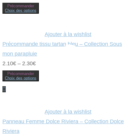
page
Précommander
du
Choix des options
produit
Ce
produit
a
plusieurs
variations.
Ajouter à la wishlist
Les
options
Précommande tissu tartan bleu – Collection Sous
peuvent
être
mon parapluie
choisies
sur
2.10
€
–
2.30
€
la
page
Précommander
du
Choix des options
produit
Ce
produit
a
plusieurs
variations.
Les
options
Ajouter à la wishlist
peuvent
être
Panneau Femme Dolce Riviera – Collection Dolce
choisies
sur
Riviera
la