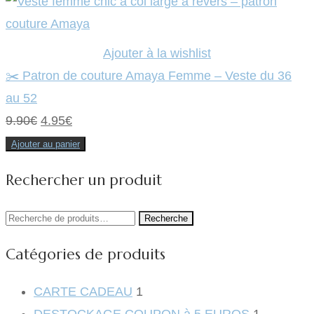
Ajouter à la wishlist
✂️ Patron de couture Amaya Femme – Veste du 36
au 52
Le
Le
9.90
€
4.95
€
prix
prix
Ajouter au panier
initial
actuel
Rechercher un produit
était :
est :
9.90€.
4.95€.
Recherche
Recherche
pour :
Catégories de produits
CARTE CADEAU
1