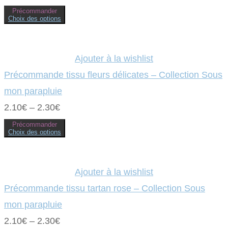
page
Précommander
du
Choix des options
produit
Ce
produit
a
plusieurs
variations.
Ajouter à la wishlist
Les
options
Précommande tissu fleurs délicates – Collection Sous
peuvent
être
mon parapluie
choisies
sur
2.10
€
–
2.30
€
la
page
Précommander
du
Choix des options
produit
Ce
produit
a
plusieurs
variations.
Ajouter à la wishlist
Les
options
Précommande tissu tartan rose – Collection Sous
peuvent
être
mon parapluie
choisies
sur
2.10
€
–
2.30
€
la