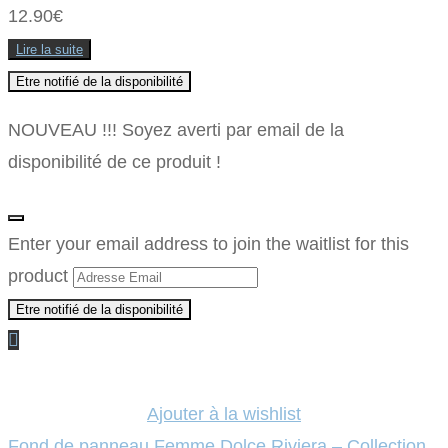
page
12.90
€
du
produit
Lire la suite
Etre notifié de la disponibilité
NOUVEAU !!! Soyez averti par email de la
disponibilité de ce produit !
Annuler
les
Enter your email address to join the waitlist for this
notifications
product
Etre notifié de la disponibilité
Ajouter à la wishlist
Fond de panneau Femme Dolce Riviera – Collection