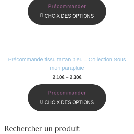
Peuvent
Précommander
Être
CHOIX DES OPTIONS
Choisies
Ce
Sur
Produit
La
A
Page
Plusieurs
Précommande tissu tartan bleu – Collection Sous
Du
Variations.
mon parapluie
Produit
Les
2.10
€
–
2.30
€
Options
Peuvent
Précommander
Être
CHOIX DES OPTIONS
Choisies
Ce
Sur
Produit
Rechercher un produit
La
A