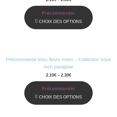
Précommander
CHOIX DES OPTIONS
Ce
Produit
A
Plusieurs
Précommande tissu fleurs roses – Collection Sous
Variations.
mon parapluie
Les
2.10
€
–
2.30
€
Options
Peuvent
Précommander
Être
CHOIX DES OPTIONS
Choisies
Ce
Sur
Produit