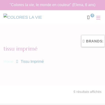
"Colores la vie, le monde en couleur" (Elena, 6 ans)
0
BRANDS:
tissu imprimé
Home
Tissu Imprimé
Tr
6 résultats affichés
du
pl