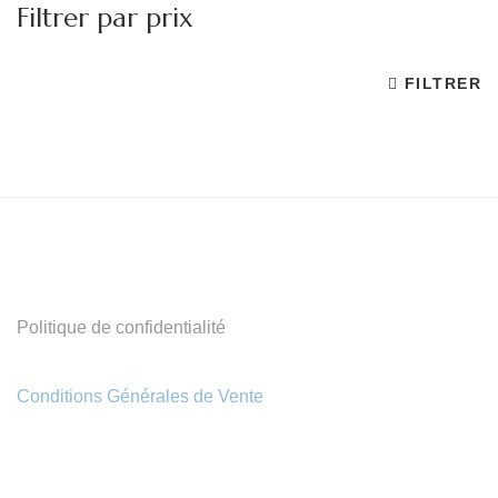
Filtrer par prix
FILTRER
Pr
Pr
m
m
Politique de confidentialité
Conditions Générales de Vente