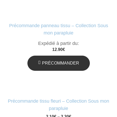
ré
au
pl
Précommande panneau tissu – Collection Sous
an
mon parapluie
Expédié à partir du:
12.90
€
PRÉCOMMANDER
Précommande tissu fleuri – Collection Sous mon
parapluie
2.10
€
–
2.30
€