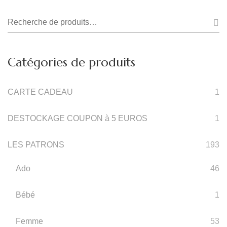
Page
Plusieurs
Recherche
Du
Variations.
pour :
Produit
Les
Catégories de produits
Options
Peuvent
CARTE CADEAU
Être
1
Choisies
DESTOCKAGE COUPON à 5 EUROS
1
Sur
La
LES PATRONS
193
Page
Ado
46
Du
Produit
Bébé
1
Femme
53