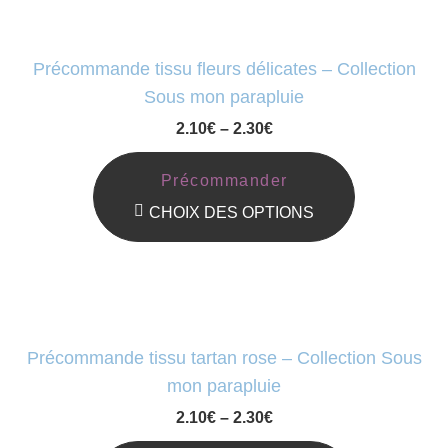
La
A
Page
Plusieurs
Précommande tissu fleurs délicates – Collection
Du
Variations.
Sous mon parapluie
Produit
Les
2.10
€
–
2.30
€
Options
Peuvent
Précommander
Être
CHOIX DES OPTIONS
Choisies
Ce
Sur
Produit
La
A
Page
Plusieurs
Précommande tissu tartan rose – Collection Sous
Du
Variations.
mon parapluie
Produit
Les
2.10
€
–
2.30
€
Options