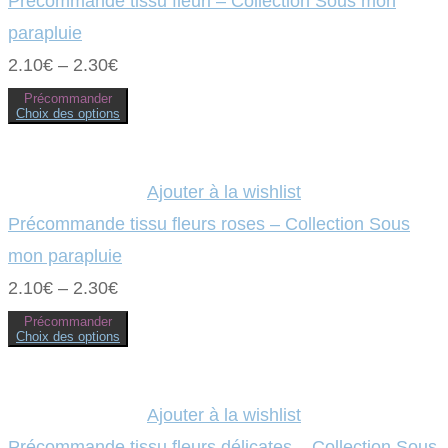
Précommande tissu fleuri – Collection Sous mon
parapluie
2.10
€
–
2.30
€
Précommander
Choix des options
Ce
produit
a
plusieurs
variations.
Ajouter à la wishlist
Les
options
Précommande tissu fleurs roses – Collection Sous
peuvent
être
mon parapluie
choisies
sur
2.10
€
–
2.30
€
la
page
Précommander
du
Choix des options
produit
Ce
produit
a
plusieurs
variations.
Ajouter à la wishlist
Les
options
Précommande tissu fleurs délicates – Collection Sous