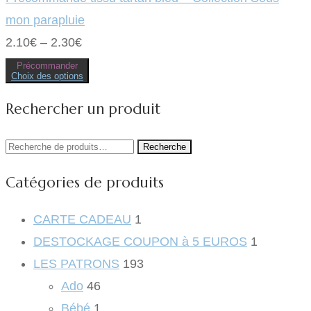
peuvent
être
mon parapluie
choisies
sur
2.10
€
–
2.30
€
la
page
Précommander
du
Choix des options
produit
Ce
produit
Rechercher un produit
a
plusieurs
variations.
Les
Recherche
Recherche
options
peuvent
pour :
être
Catégories de produits
choisies
sur
la
page
CARTE CADEAU
1
du
produit
DESTOCKAGE COUPON à 5 EUROS
1
LES PATRONS
193
Ado
46
Bébé
1