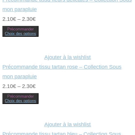
peuvent
être
mon parapluie
choisies
sur
2.10
€
–
2.30
€
la
page
Précommander
du
Choix des options
produit
Ce
produit
a
plusieurs
variations.
Ajouter à la wishlist
Les
options
Précommande tissu tartan rose – Collection Sous
peuvent
être
mon parapluie
choisies
sur
2.10
€
–
2.30
€
la
page
Précommander
du
Choix des options
produit
Ce
produit
a
plusieurs
variations.
Ajouter à la wishlist
Les
options
Précommande tissu tartan bleu – Collection Sous