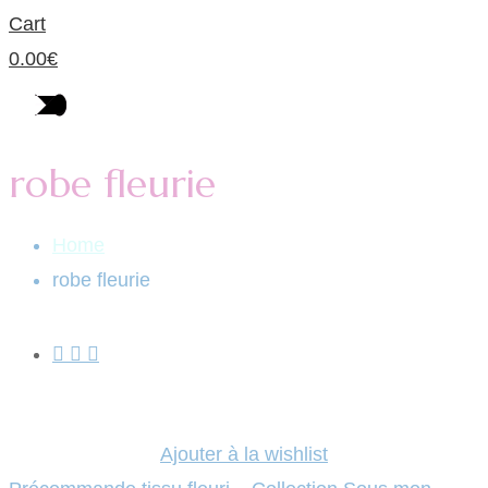
Cart
0.00
€
robe fleurie
Home
robe fleurie
Ajouter à la wishlist