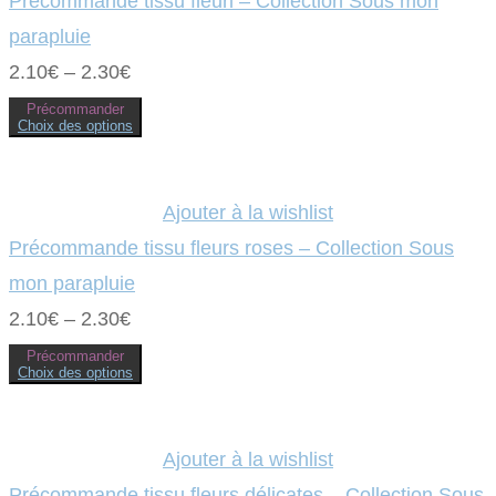
Précommande tissu fleuri – Collection Sous mon
parapluie
2.10
€
–
2.30
€
Précommander
Choix des options
Ce
produit
a
plusieurs
variations.
Ajouter à la wishlist
Les
options
Précommande tissu fleurs roses – Collection Sous
peuvent
être
mon parapluie
choisies
sur
2.10
€
–
2.30
€
la
page
Précommander
du
Choix des options
produit
Ce
produit
a
plusieurs
variations.
Ajouter à la wishlist
Les
options
Précommande tissu fleurs délicates – Collection Sous