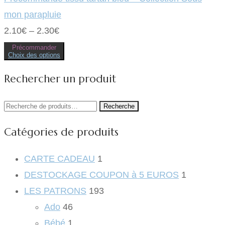
peuvent
être
mon parapluie
choisies
sur
2.10
€
–
2.30
€
la
page
Précommander
du
Choix des options
produit
Ce
produit
Rechercher un produit
a
plusieurs
variations.
Les
Recherche
Recherche
options
peuvent
pour :
être
Catégories de produits
choisies
sur
la
page
CARTE CADEAU
1
du
produit
DESTOCKAGE COUPON à 5 EUROS
1
LES PATRONS
193
Ado
46
Bébé
1