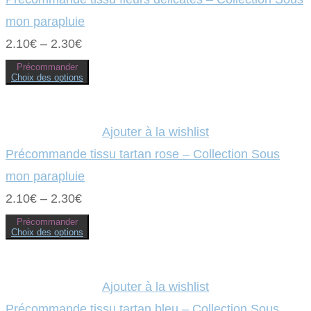
peuvent
être
mon parapluie
choisies
sur
2.10
€
–
2.30
€
la
page
Précommander
du
Choix des options
produit
Ce
produit
a
plusieurs
variations.
Ajouter à la wishlist
Les
options
Précommande tissu tartan rose – Collection Sous
peuvent
être
mon parapluie
choisies
sur
2.10
€
–
2.30
€
la
page
Précommander
du
Choix des options
produit
Ce
produit
a
plusieurs
variations.
Ajouter à la wishlist
Les
options
Précommande tissu tartan bleu – Collection Sous