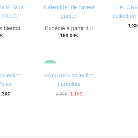
NDE BOX
Calendrier de l’avent
FLORA
 FILLE
garçon
collection
sale
1.38
 bientot...
Expédié à partir du:
€
190.00
€
sale
llection
RAYURES collection
’hiver
parapluie
2.30
€
Le
1.15
€
Le
2.30
€
prix
prix
initial
actuel
était :
est :
2.30€.
1.15€.