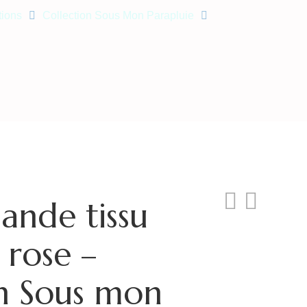
tions
Collection Sous Mon Parapluie
nde tissu
 rose –
on Sous mon