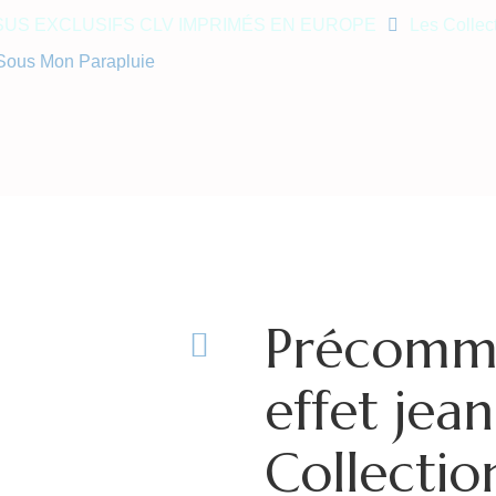
SUS EXCLUSIFS CLV IMPRIMÉS EN EUROPE
Les Collec
 Sous Mon Parapluie
Précomma
effet jean
Collecti