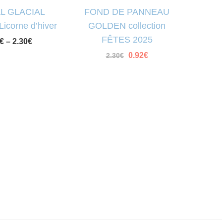
L GLACIAL
FOND DE PANNEAU
 Licorne d’hiver
GOLDEN collection
FÊTES 2025
€
–
2.30
€
Le
0.92
€
Le
2.30
€
prix
prix
initial
actuel
était :
est :
2.30€.
0.92€.