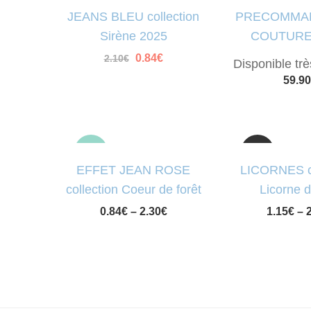
JEANS BLEU collection
PRECOMMA
Sirène 2025
COUTURE
Le
0.84
€
Le
2.10
€
Disponible très
prix
prix
initial
actuel
59.90
était :
est :
2.10€.
0.84€.
sale
EFFET JEAN ROSE
LICORNES co
collection Coeur de forêt
Licorne d
sale
0.84
€
–
2.30
€
1.15
€
–