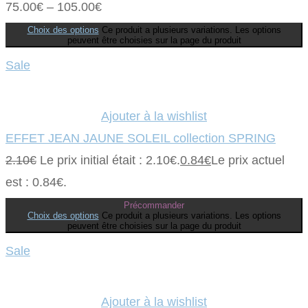
75.00
€
–
105.00
€
Choix des options
Ce produit a plusieurs variations. Les options
peuvent être choisies sur la page du produit
Sale
Ajouter à la wishlist
EFFET JEAN JAUNE SOLEIL collection SPRING
2.10
€
Le prix initial était : 2.10€.
0.84
€
Le prix actuel
est : 0.84€.
Précommander
Choix des options
Ce produit a plusieurs variations. Les options
peuvent être choisies sur la page du produit
Sale
Ajouter à la wishlist