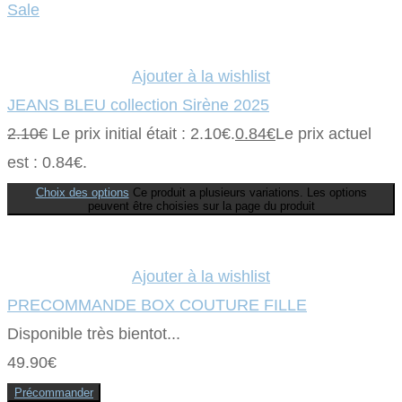
Sale
Ajouter à la wishlist
JEANS BLEU collection Sirène 2025
2.10
€
Le prix initial était : 2.10€.
0.84
€
Le prix actuel
est : 0.84€.
Choix des options
Ce produit a plusieurs variations. Les options
peuvent être choisies sur la page du produit
Ajouter à la wishlist
PRECOMMANDE BOX COUTURE FILLE
Disponible très bientot...
49.90
€
Précommander