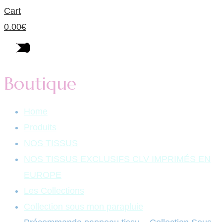
Cart
0.00
€
Boutique
Home
Produits
NOS TISSUS
NOS TISSUS EXCLUSIFS CLV IMPRIMÉS EN
EUROPE
Les Collections
Collection sous mon parapluie