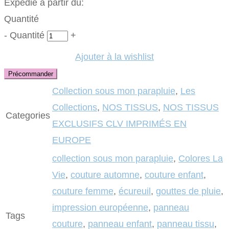
Expédié à partir du:
Quantité
-
Quantité
+
Ajouter à la wishlist
Précommander
Collection sous mon parapluie
,
Les
Collections
,
NOS TISSUS
,
NOS TISSUS
Categories
EXCLUSIFS CLV IMPRIMÉS EN
EUROPE
collection sous mon parapluie
,
Colores La
Vie
,
couture automne
,
couture enfant
,
couture femme
,
écureuil
,
gouttes de pluie
,
impression européenne
,
panneau
Tags
couture
,
panneau enfant
,
panneau tissu
,