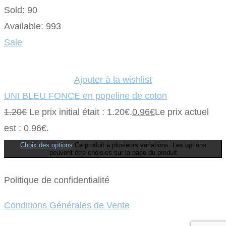
Sold:
90
Available:
993
Sale
Ajouter à la wishlist
UNI BLEU FONCE en popeline de coton
1.20
€
Le prix initial était : 1.20€.
0.96
€
Le prix actuel
est : 0.96€.
Choix des options
Ce produit a plusieurs variations. Les options
peuvent être choisies sur la page du produit
Politique de confidentialité
Conditions Générales de Vente