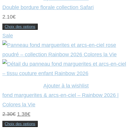
Double bordure florale collection Safari
2.10
€
Choix des options
Ce
Sale
produit
a
plusieurs
variations.
Les
options
peuvent
être
choisies
sur
la
page
Ajouter à la wishlist
du
produit
fond marguerites & arcs-en-ciel – Rainbow 2026 |
Colores la Vie
Le
Le
2.30
€
1.38
€
prix
prix
Choix des options
Ce