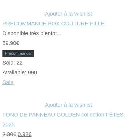
initial
actuel
produit
a
était :
plusieurs
est :
Ajouter à la wishlist
variations.
Les
2.30€.
1.38€.
PRECOMMANDE BOX COUTURE FILLE
options
peuvent
Disponible très bientot...
être
choisies
sur
59.90
€
la
page
Précommander
du
produit
Sold:
22
Available:
990
Sale
Ajouter à la wishlist
FOND DE PANNEAU GOLDEN collection FÊTES
2025
Le
Le
2.30
€
0.92
€