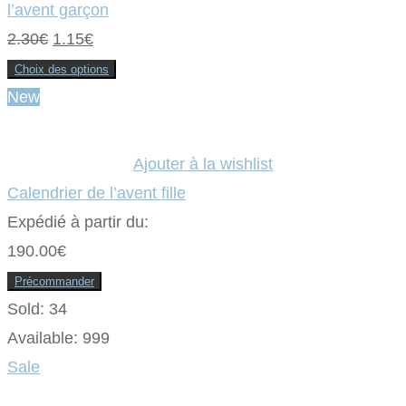
l’avent garçon
Le
Le
2.30
€
1.15
€
prix
prix
Choix des options
Ce
initial
actuel
New
produit
a
était :
plusieurs
est :
variations.
Les
2.30€.
1.15€.
Ajouter à la wishlist
options
peuvent
Calendrier de l’avent fille
être
choisies
sur
Expédié à partir du:
la
page
190.00
€
du
produit
Précommander
Sold:
34
Available:
999
Sale