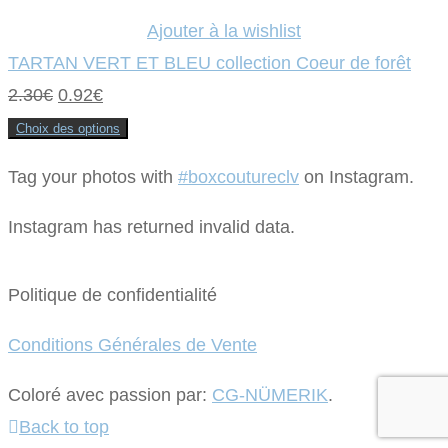
Ajouter à la wishlist
TARTAN VERT ET BLEU collection Coeur de forêt
Le
Le
2.30
€
0.92
€
prix
prix
Choix des options
Ce
initial
actuel
produit
a
Tag your photos with
#boxcoutureclv
on Instagram.
était :
plusieurs
est :
variations.
Les
2.30€.
0.92€.
Instagram has returned invalid data.
options
peuvent
être
choisies
Politique de confidentialité
sur
la
page
du
Conditions Générales de Vente
produit
Coloré avec passion par:
CG-NÜMERIK
.
Back to top