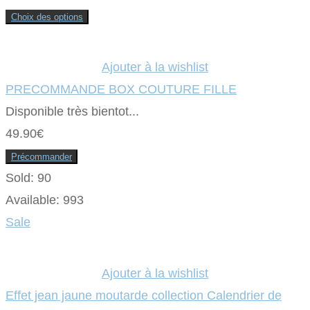
prix
prix
Choix des options
Ce
initial
actuel
produit
a
était :
plusieurs
est :
Ajouter à la wishlist
variations.
Les
2.30€.
0.92€.
PRECOMMANDE BOX COUTURE FILLE
options
peuvent
Disponible très bientot...
être
choisies
sur
49.90
€
la
page
Précommander
du
produit
Sold:
90
Available:
993
Sale
Ajouter à la wishlist
Effet jean jaune moutarde collection Calendrier de