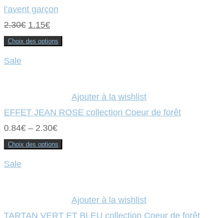
l’avent garçon
Le
Le
2.30
€
1.15
€
prix
prix
Choix des options
Ce
initial
actuel
produit
Sale
a
était :
plusieurs
est :
variations.
Les
2.30€.
1.15€.
options
Ajouter à la wishlist
peuvent
être
EFFET JEAN ROSE collection Coeur de forêt
choisies
sur
0.84
€
–
2.30
€
la
page
du
Choix des options
produit
Ce
produit
Sale
a
plusieurs
variations.
Les
options
Ajouter à la wishlist
peuvent
être
TARTAN VERT ET BLEU collection Coeur de forêt
choisies