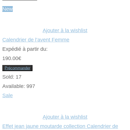
Ce
initial
actuel
produit
New
a
était :
plusieurs
est :
variations.
Les
2.30€.
0.92€.
options
Ajouter à la wishlist
peuvent
être
Calendrier de l’avent Femme
choisies
sur
Expédié à partir du:
la
page
190.00
€
du
produit
Précommander
Sold:
17
Available:
997
Sale
Ajouter à la wishlist
Effet jean jaune moutarde collection Calendrier de