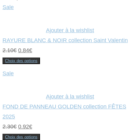
Sale
Ajouter à la wishlist
RAYURE BLANC & NOIR collection Saint Valentin
Le
Le
2.10
€
0.84
€
prix
prix
Choix des options
Ce
initial
actuel
produit
Sale
a
était :
plusieurs
est :
variations.
Les
2.10€.
0.84€.
options
Ajouter à la wishlist
peuvent
être
FOND DE PANNEAU GOLDEN collection FÊTES
choisies
sur
2025
la
page
Le
Le
2.30
€
0.92
€
du
produit
prix
prix
Choix des options