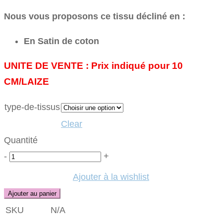
1.20€.
0.
Nous vous proposons ce tissu décliné en :
En Satin de coton
UNITE DE VENTE : Prix indiqué pour 10
CM/LAIZE
type-de-tissus
Clear
Quantité
Quantité
-
+
Ajouter à la wishlist
Ajouter au panier
SKU
N/A