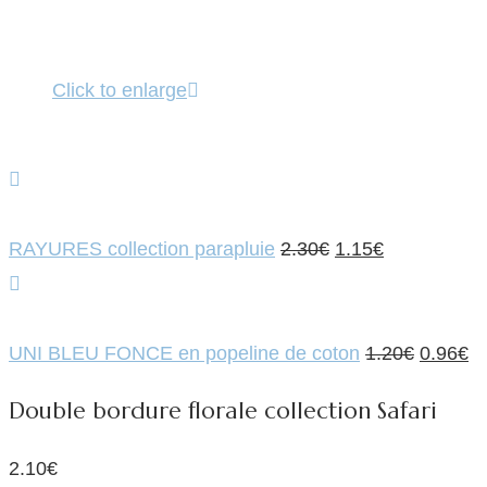
Click to enlarge
Le
Le
RAYURES collection parapluie
2.30
€
1.15
€
prix
prix
initial
actuel
était :
est :
Le
L
UNI BLEU FONCE en popeline de coton
1.20
€
0.96
€
2.30€.
1.15€.
prix
pr
Double bordure florale collection Safari
initial
ac
était :
es
2.10
€