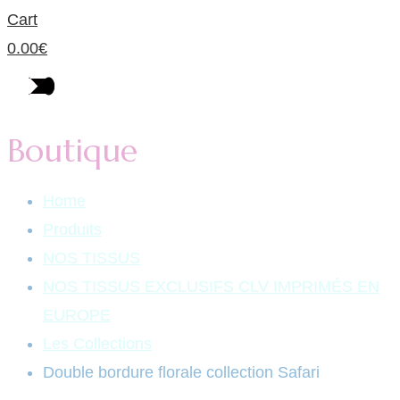
Cart
0.00
€
Boutique
Home
Produits
NOS TISSUS
NOS TISSUS EXCLUSIFS CLV IMPRIMÉS EN
EUROPE
Les Collections
Double bordure florale collection Safari