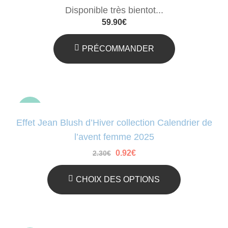
Disponible très bientot...
59.90
€
PRÉCOMMANDER
sale
Effet Jean Blush d’Hiver collection Calendrier de
l’avent femme 2025
Le
Le
0.92
€
2.30
€
prix
prix
initial
actuel
était :
est :
CHOIX DES OPTIONS
2.30€.
0.92€.
Ce
Produit
A