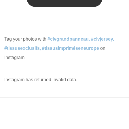
2.30€.
1.15€.
Peuvent
Ce
Être
Produit
Choisies
A
Sur
Plusieurs
Tag your photos with
#clvgrandpanneau, #clvjersey,
La
Variations.
#tissusexclusifs, #tissusimpriméseneurope
on
Page
Les
Instagram.
Du
Options
Produit
Peuvent
Instagram has returned invalid data.
Être
Choisies
Sur
La
Page
Du