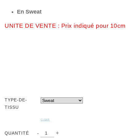
était :
est :
2.30€.
0.92€.
En Sweat
UNITE DE VENTE :
Prix indiqué pour 10cm
TYPE-DE-
TISSU
CLEAR
QUANTITÉ
-
+
QUANTITÉ