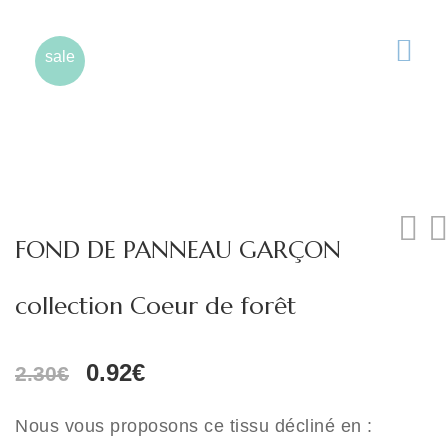
sale
FOND DE PANNEAU GARÇON
collection Coeur de forêt
Le
Le
0.92
€
2.30
€
prix
prix
initial
actuel
Nous vous proposons ce tissu décliné en :