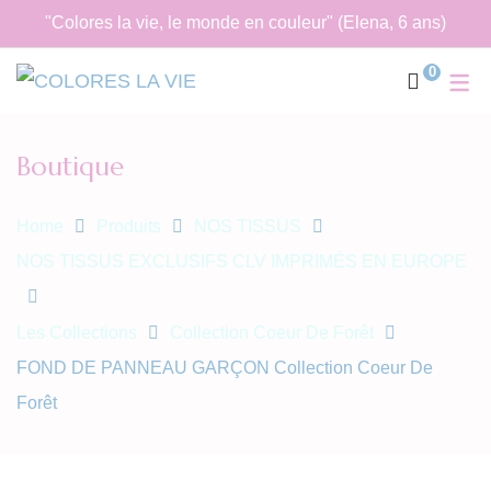
"Colores la vie, le monde en couleur" (Elena, 6 ans)
0
Boutique
Home
Produits
NOS TISSUS
NOS TISSUS EXCLUSIFS CLV IMPRIMÉS EN EUROPE
Les Collections
Collection Coeur De Forêt
FOND DE PANNEAU GARÇON Collection Coeur De
Forêt