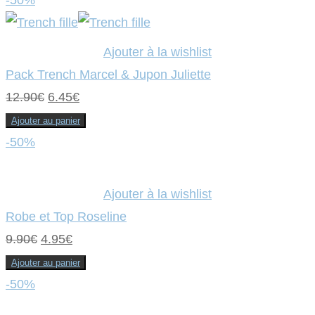
était :
est :
9.90€.
4.95€.
Ajouter à la wishlist
Pack Trench Marcel & Jupon Juliette
Le
Le
12.90
€
6.45
€
prix
prix
Ajouter au panier
initial
actuel
-50%
était :
est :
12.90€.
6.45€.
Ajouter à la wishlist
Robe et Top Roseline
Le
Le
9.90
€
4.95
€
prix
prix
Ajouter au panier
initial
actuel
-50%
était :
est :