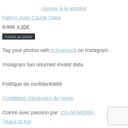
9.90€.
4.95€.
Ajouter à la wishlist
Patron Jupe Courte Clara
Le
Le
9.90
€
4.95
€
prix
prix
Ajouter au panier
initial
actuel
Tag your photos with
#clvanouck
on Instagram.
était :
est :
9.90€.
4.95€.
Instagram has returned invalid data.
Politique de confidentialité
Conditions Générales de Vente
Coloré avec passion par:
CG-NÜMERIK
.
Back to top