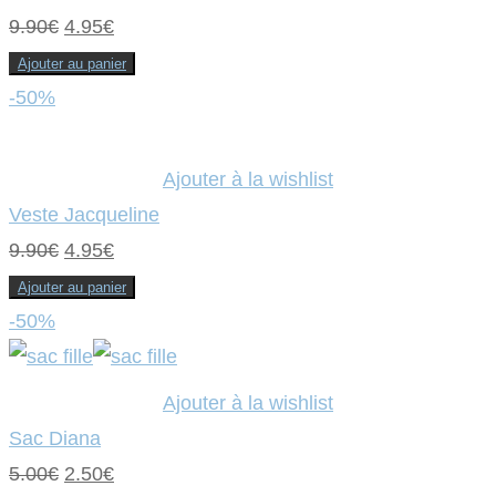
Le
Le
9.90
€
4.95
€
prix
prix
Ajouter au panier
initial
actuel
-50%
était :
est :
9.90€.
4.95€.
Ajouter à la wishlist
Veste Jacqueline
Le
Le
9.90
€
4.95
€
prix
prix
Ajouter au panier
initial
actuel
-50%
était :
est :
9.90€.
4.95€.
Ajouter à la wishlist
Sac Diana
Le
Le
5.00
€
2.50
€