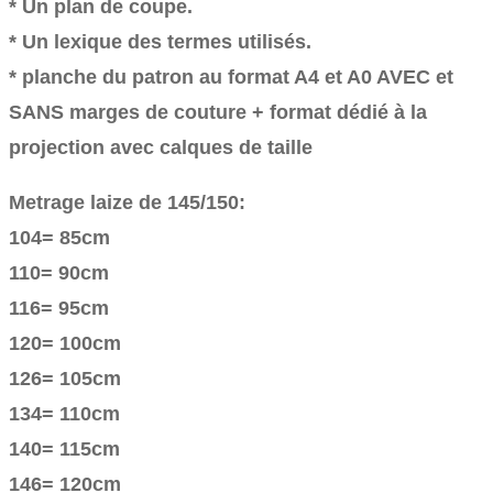
* Un plan de coupe.
* Un lexique des termes utilisés.
* planche du patron au format A4 et A0 AVEC et
SANS marges de couture + format dédié à la
projection avec calques de taille
Metrage laize de 145/150:
104= 85cm
110= 90cm
116= 95cm
120= 100cm
126= 105cm
134= 110cm
140= 115cm
146= 120cm