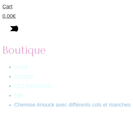
Cart
0.00
€
Boutique
Home
Produits
LES PATRONS
Fille
Chemise Anouck avec différents cols et manches