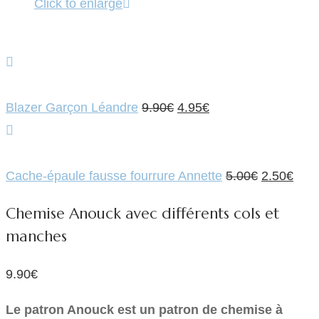
Click to enlarge
Le
Le
Blazer Garçon Léandre
9.90
€
4.95
€
prix
prix
initial
actuel
était :
est :
Le
Le
Cache-épaule fausse fourrure Annette
5.00
€
2.50
€
9.90€.
4.95€.
prix
prix
Chemise Anouck avec différents cols et
initial
actu
manches
était :
est :
5.00€.
2.50
9.90
€
Le patron Anouck est un patron de chemise à