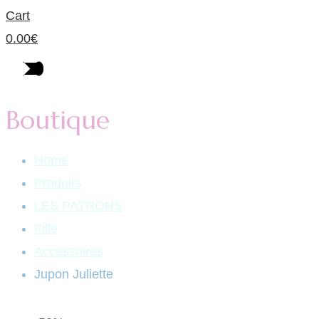
Cart
0.00
€
Boutique
Home
Produits
LES PATRONS
Fille
Accessoires
Jupon Juliette