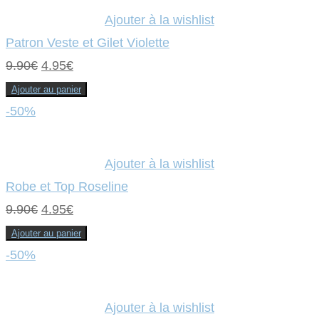
5.00€.
2.50€.
Ajouter à la wishlist
Patron Veste et Gilet Violette
Le
Le
9.90
€
4.95
€
prix
prix
Ajouter au panier
initial
actuel
-50%
était :
est :
9.90€.
4.95€.
Ajouter à la wishlist
Robe et Top Roseline
Le
Le
9.90
€
4.95
€
prix
prix
Ajouter au panier
initial
actuel
-50%
était :
est :
9.90€.
4.95€.
Ajouter à la wishlist