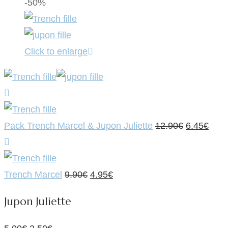
-50%
Click to enlarge
Le
Le
Pack Trench Marcel & Jupon Juliette
12.90
€
6.45
€
prix
prix
initial
actu
Le
Le
était :
est :
Trench Marcel
9.90
€
4.95
€
prix
prix
12.90€.
6.45
Jupon Juliette
initial
actuel
était :
est :
Le
Le