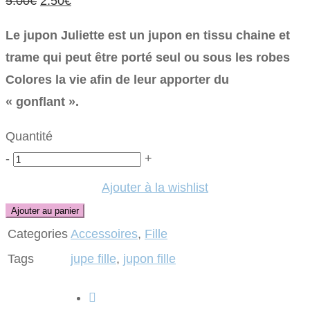
5.00
€
2.50
€
9.90€.
4.95€.
prix
prix
Le jupon Juliette est un jupon en tissu chaine et
initial
actuel
trame qui peut être porté seul ou sous les robes
était :
est :
Colores la vie afin de leur apporter du
5.00€.
2.50€.
« gonflant ».
Quantité
Quantité
-
+
Ajouter à la wishlist
Ajouter au panier
Categories
Accessoires
,
Fille
Tags
jupe fille
,
jupon fille