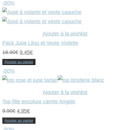
-50%
Ajouter à la wishlist
Pack Jupe Lilou et Veste Violette
Le
Le
18.90
€
9.45
€
prix
prix
Ajouter au panier
initial
actuel
-50%
était :
est :
18.90€.
9.45€.
Ajouter à la wishlist
Top fille encolure carrée Angele
Le
Le
9.90
€
4.95
€
prix
prix
Ajouter au panier
initial
actuel
-50%