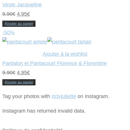
Veste Jacqueline
Le
Le
9.90
€
4.95
€
prix
prix
Ajouter au panier
initial
actuel
-50%
était :
est :
9.90€.
4.95€.
Ajouter à la wishlist
Pantalon et Pantacourt Florence & Florentine
Le
Le
9.90
€
4.95
€
prix
prix
Ajouter au panier
initial
actuel
Tag your photos with
#clvjuliette
on Instagram.
était :
est :
9.90€.
4.95€.
Instagram has returned invalid data.