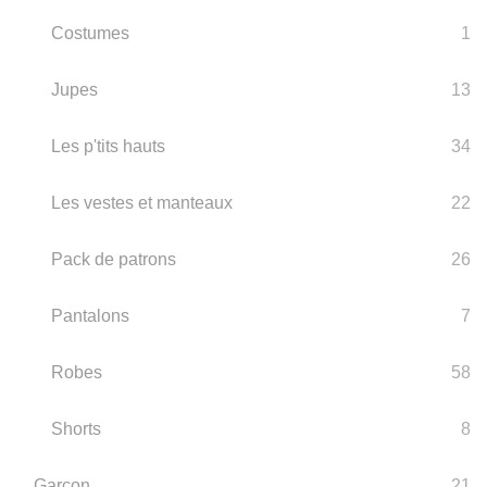
Costumes
1
Jupes
13
Les p'tits hauts
34
Les vestes et manteaux
22
Pack de patrons
26
Pantalons
7
Robes
58
Shorts
8
Garçon
21