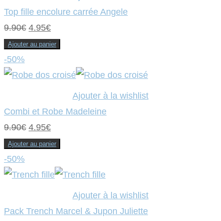
Top fille encolure carrée Angele
Le
Le
9.90
€
4.95
€
prix
prix
Ajouter au panier
initial
actuel
-50%
était :
est :
9.90€.
4.95€.
Ajouter à la wishlist
Combi et Robe Madeleine
Le
Le
9.90
€
4.95
€
prix
prix
Ajouter au panier
initial
actuel
-50%
était :
est :
9.90€.
4.95€.
Ajouter à la wishlist
Pack Trench Marcel & Jupon Juliette