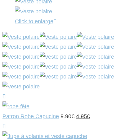
Click to enlarge
Le
Le
Patron Robe Capucine
9.90
€
4.95
€
prix
prix
initial
actuel