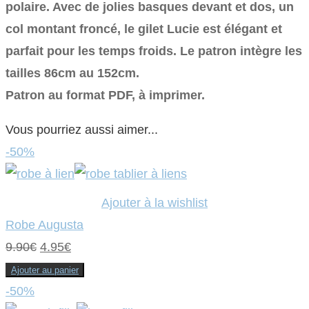
polaire. Avec de jolies basques devant et dos, un
col montant froncé, le gilet Lucie est élégant et
parfait pour les temps froids. Le patron intègre les
tailles 86cm au 152cm.
Patron au format PDF, à imprimer.
Vous pourriez aussi aimer...
-50%
Ajouter à la wishlist
Robe Augusta
Le
Le
9.90
€
4.95
€
prix
prix
Ajouter au panier
initial
actuel
-50%