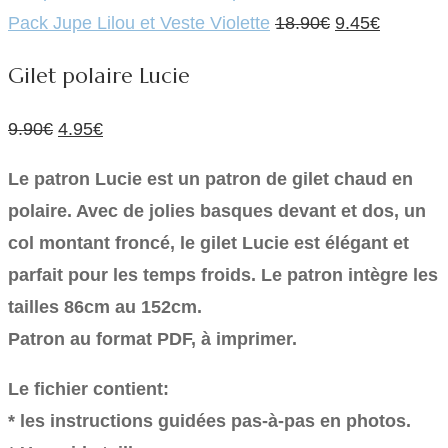
était :
est :
Le
Le
Pack Jupe Lilou et Veste Violette
18.90
€
9.45
€
9.90€.
4.95€.
prix
prix
Gilet polaire Lucie
initial
actuel
était :
est :
Le
Le
9.90
€
4.95
€
18.90€.
9.45€.
prix
prix
Le patron Lucie est un patron de gilet chaud en
initial
actuel
polaire. Avec de jolies basques devant et dos, un
était :
est :
col montant froncé, le gilet Lucie est élégant et
9.90€.
4.95€.
parfait pour les temps froids. Le patron intègre les
tailles 86cm au 152cm.
Patron au format PDF, à imprimer.
Le fichier contient:
* les instructions guidées pas-à-pas en photos.