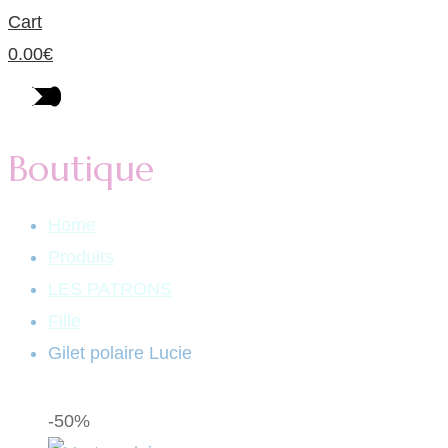
Cart
0.00
€
Boutique
Home
Produits
LES PATRONS
Fille
Gilet polaire Lucie
-50%