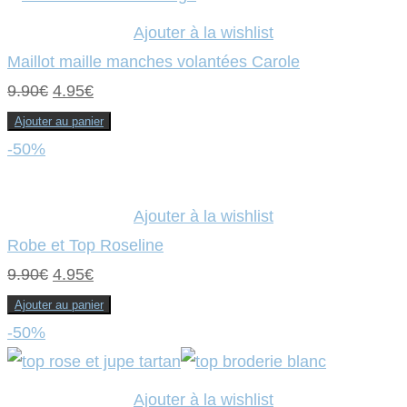
Ajouter à la wishlist
Maillot maille manches volantées Carole
Le
Le
9.90
€
4.95
€
prix
prix
Ajouter au panier
initial
actuel
-50%
était :
est :
9.90€.
4.95€.
Ajouter à la wishlist
Robe et Top Roseline
Le
Le
9.90
€
4.95
€
prix
prix
Ajouter au panier
initial
actuel
-50%
était :
est :
9.90€.
4.95€.
Ajouter à la wishlist