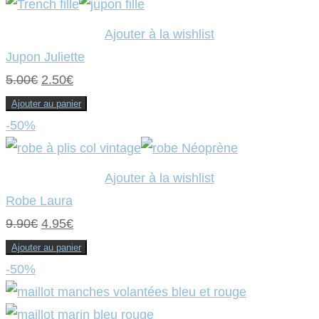
était :
est :
9.90€.
4.95€.
Ajouter à la wishlist
Jupon Juliette
Le
Le
5.00
€
2.50
€
prix
prix
Ajouter au panier
initial
actuel
-50%
était :
est :
5.00€.
2.50€.
Ajouter à la wishlist
Robe Laura
Le
Le
9.90
€
4.95
€
prix
prix
Ajouter au panier
initial
actuel
-50%
était :
est :
9.90€.
4.95€.