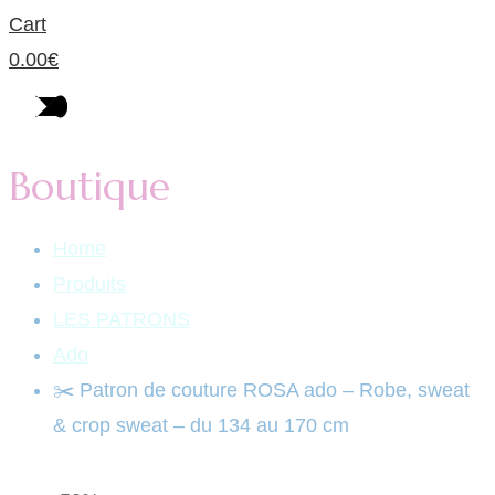
Cart
0.00
€
Boutique
Home
Produits
LES PATRONS
Ado
✂️ Patron de couture ROSA ado – Robe, sweat
& crop sweat – du 134 au 170 cm