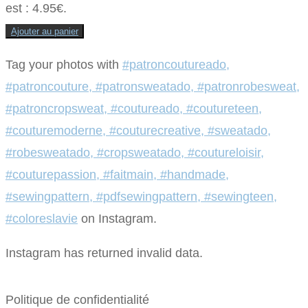
est : 4.95€.
Ajouter au panier
Tag your photos with
#patroncoutureado,
#patroncouture, #patronsweatado, #patronrobesweat,
#patroncropsweat, #coutureado, #coutureteen,
#couturemoderne, #couturecreative, #sweatado,
#robesweatado, #cropsweatado, #coutureloisir,
#couturepassion, #faitmain, #handmade,
#sewingpattern, #pdfsewingpattern, #sewingteen,
#coloreslavie
on Instagram.
Instagram has returned invalid data.
Politique de confidentialité