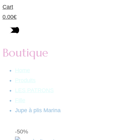
Cart
0.00
€
Boutique
Home
Produits
LES PATRONS
Fille
Jupe à plis Marina
-50%