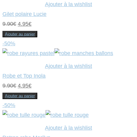
9.90€.
4.95€.
Ajouter à la wishlist
Gilet polaire Lucie
Le
Le
9.90
€
4.95
€
prix
prix
Ajouter au panier
initial
actuel
-50%
était :
est :
9.90€.
4.95€.
Ajouter à la wishlist
Robe et Top Inola
Le
Le
9.90
€
4.95
€
prix
prix
Ajouter au panier
initial
actuel
-50%
était :
est :
9.90€.
4.95€.
Ajouter à la wishlist