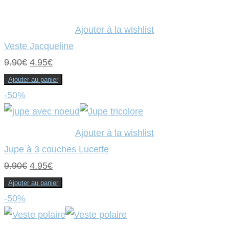
était :
est :
9.90€.
4.95€.
Ajouter à la wishlist
Veste Jacqueline
Le
Le
9.90
€
4.95
€
prix
prix
Ajouter au panier
initial
actuel
-50%
était :
est :
9.90€.
4.95€.
Ajouter à la wishlist
Jupe à 3 couches Lucette
Le
Le
9.90
€
4.95
€
prix
prix
Ajouter au panier
initial
actuel
-50%
était :
est :