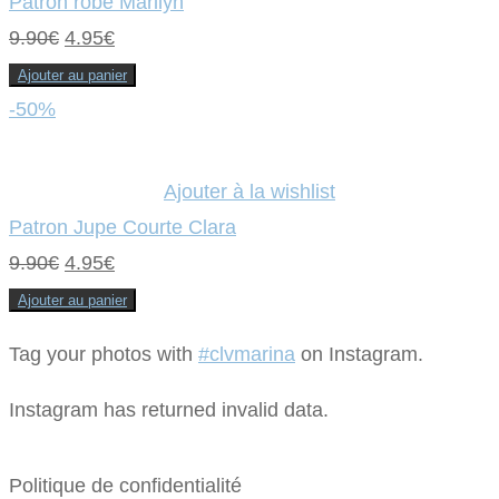
Patron robe Marilyn
Le
Le
9.90
€
4.95
€
prix
prix
Ajouter au panier
initial
actuel
-50%
était :
est :
9.90€.
4.95€.
Ajouter à la wishlist
Patron Jupe Courte Clara
Le
Le
9.90
€
4.95
€
prix
prix
Ajouter au panier
initial
actuel
Tag your photos with
#clvmarina
on Instagram.
était :
est :
9.90€.
4.95€.
Instagram has returned invalid data.
Politique de confidentialité