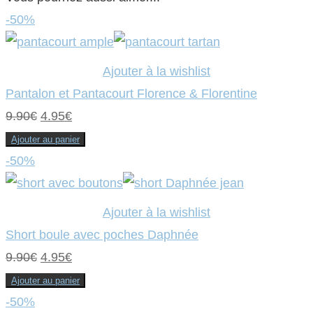
-50%
Ajouter à la wishlist
Pantalon et Pantacourt Florence & Florentine
Le
Le
9.90
€
4.95
€
prix
prix
Ajouter au panier
initial
actuel
-50%
était :
est :
9.90€.
4.95€.
Ajouter à la wishlist
Short boule avec poches Daphnée
Le
Le
9.90
€
4.95
€
prix
prix
Ajouter au panier
initial
actuel
-50%