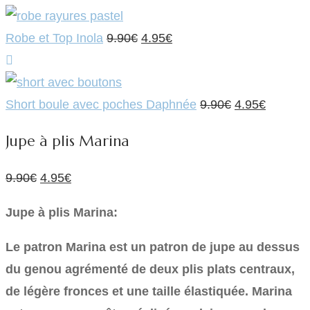
Le
Le
Robe et Top Inola
9.90
€
4.95
€
prix
prix
initial
actuel
était :
est :
Le
Le
Short boule avec poches Daphnée
9.90
€
4.95
€
9.90€.
4.95€.
prix
prix
Jupe à plis Marina
initial
actuel
était :
est :
Le
Le
9.90
€
4.95
€
9.90€.
4.95€.
prix
prix
Jupe à plis Marina:
initial
actuel
était :
est :
Le patron Marina est un patron de jupe au dessus
9.90€.
4.95€.
du genou agrémenté de deux plis plats centraux,
de légère fronces et une taille élastiquée. Marina