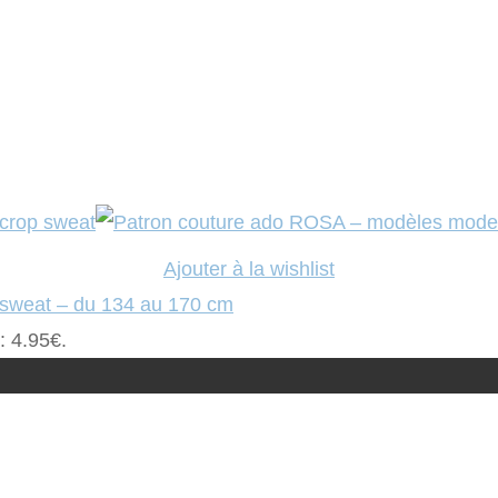
Ajouter à la wishlist
 sweat – du 134 au 170 cm
 : 4.95€.