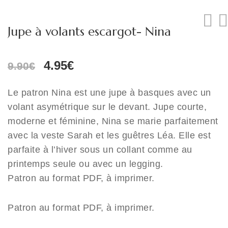
Jupe à volants escargot- Nina
Le
Le
4.95
€
9.90
€
prix
prix
initial
actuel
Le patron Nina est une jupe à basques avec un
était :
est :
volant asymétrique sur le devant. Jupe courte,
9.90€.
4.95€.
moderne et féminine, Nina se marie parfaitement
avec la veste Sarah et les guêtres Léa. Elle est
parfaite à l’hiver sous un collant comme au
printemps seule ou avec un legging.
Patron au format PDF, à imprimer.
Patron au format PDF, à imprimer.