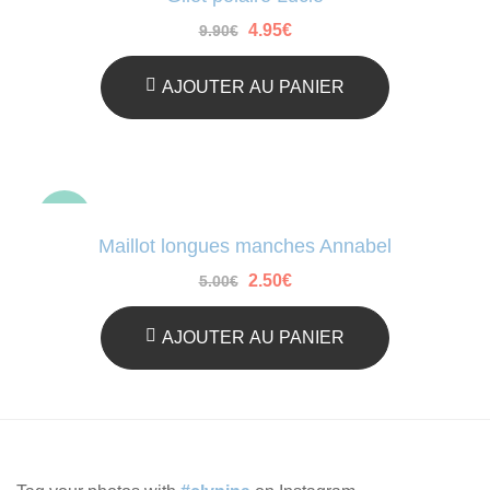
Le
Le
4.95
€
9.90
€
prix
prix
initial
actuel
était :
est :
AJOUTER AU PANIER
9.90€.
4.95€.
-50%
Maillot longues manches Annabel
Le
Le
2.50
€
5.00
€
prix
prix
initial
actuel
était :
est :
AJOUTER AU PANIER
5.00€.
2.50€.