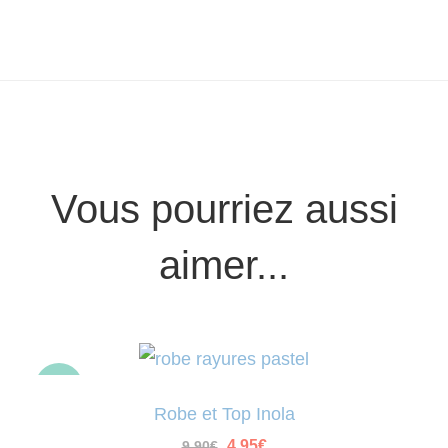
Vous pourriez aussi
aimer...
-50%
Robe et Top Inola
Le
Le
4.95
€
9.90
€