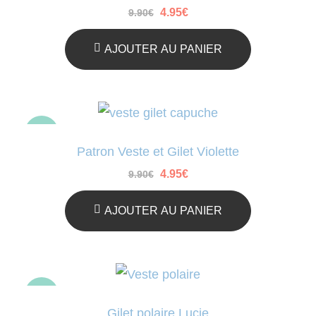
Le
Le
4.95
€
9.90
€
prix
prix
initial
actuel
était :
est :
AJOUTER AU PANIER
9.90€.
4.95€.
-50%
Patron Veste et Gilet Violette
Le
Le
4.95
€
9.90
€
prix
prix
initial
actuel
était :
est :
AJOUTER AU PANIER
9.90€.
4.95€.
-50%
Gilet polaire Lucie