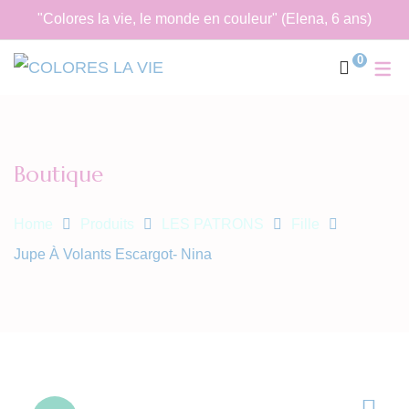
"Colores la vie, le monde en couleur" (Elena, 6 ans)
0
Boutique
Home
Produits
LES PATRONS
Fille
Jupe À Volants Escargot- Nina