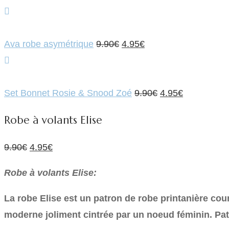
Le
Le
Ava robe asymétrique
9.90
€
4.95
€
prix
prix
initial
actuel
était :
est :
Le
Le
Set Bonnet Rosie & Snood Zoé
9.90
€
4.95
€
9.90€.
4.95€.
prix
prix
Robe à volants Elise
initial
actuel
était :
est :
Le
Le
9.90
€
4.95
€
9.90€.
4.95€.
prix
prix
Robe à volants Elise:
initial
actuel
était :
est :
La robe Elise est un patron de robe printanière cou
9.90€.
4.95€.
moderne joliment cintrée par un noeud féminin. Pat