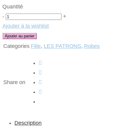
Quantité
Quantité
-
+
Ajouter à la wishlist
Ajouter au panier
Categories
Fille
,
LES PATRONS
,
Robes
Share on
Description