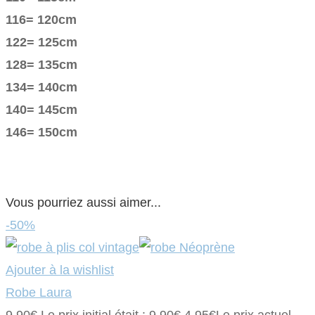
116= 120cm
122= 125cm
128= 135cm
134= 140cm
140= 145cm
146= 150cm
Vous pourriez aussi aimer...
-50%
Ajouter à la wishlist
Robe Laura
9.90
€
Le prix initial était : 9.90€.
4.95
€
Le prix actuel