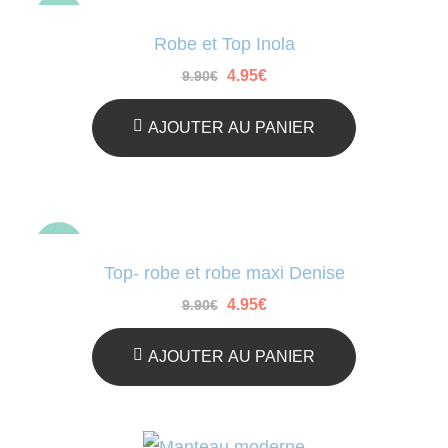
-50%
Robe et Top Inola
Le
Le
4.95
€
9.90
€
prix
prix
initial
actuel
était :
est :
AJOUTER AU PANIER
9.90€.
4.95€.
-50%
Top- robe et robe maxi Denise
Le
Le
4.95
€
9.90
€
prix
prix
initial
actuel
était :
est :
AJOUTER AU PANIER
9.90€.
4.95€.