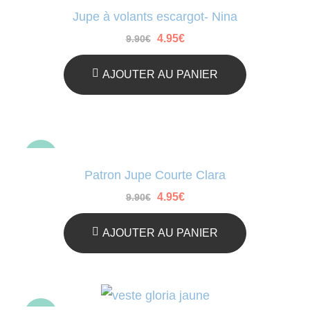
Jupe à volants escargot- Nina
Le
Le
4.95
€
9.90
€
prix
prix
initial
actuel
était :
est :
AJOUTER AU PANIER
9.90€.
4.95€.
-50%
Patron Jupe Courte Clara
Le
Le
4.95
€
9.90
€
prix
prix
initial
actuel
était :
est :
AJOUTER AU PANIER
9.90€.
4.95€.