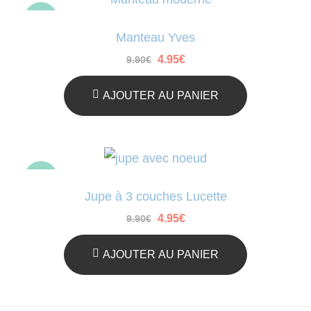
-50%
Manteau Yves
Le
Le
4.95
€
9.90
€
prix
prix
initial
actuel
était :
est :
AJOUTER AU PANIER
9.90€.
4.95€.
-50%
Jupe à 3 couches Lucette
Le
Le
4.95
€
9.90
€
prix
prix
initial
actuel
était :
est :
AJOUTER AU PANIER
9.90€.
4.95€.