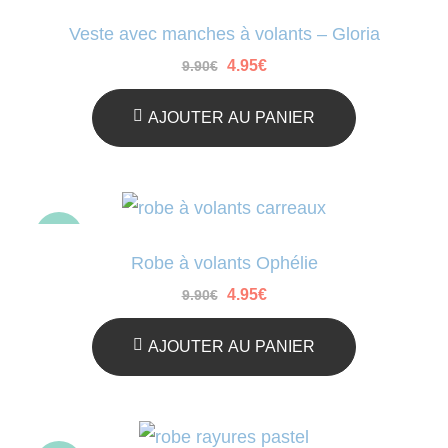
-50%
Veste avec manches à volants – Gloria
Le
Le
4.95
€
9.90
€
prix
prix
initial
actuel
était :
est :
AJOUTER AU PANIER
9.90€.
4.95€.
-50%
Robe à volants Ophélie
Le
Le
4.95
€
9.90
€
prix
prix
initial
actuel
était :
est :
AJOUTER AU PANIER
9.90€.
4.95€.