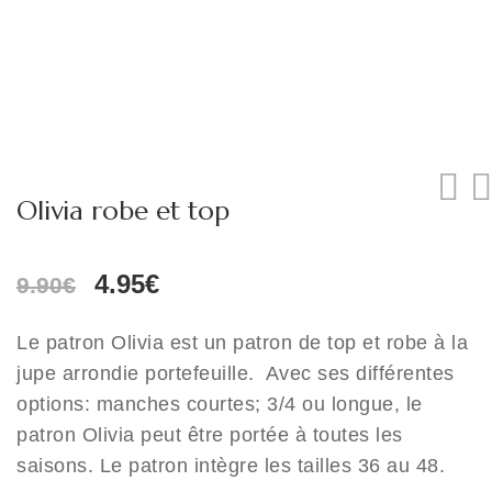
Olivia robe et top
Le
Le
4.95
€
9.90
€
prix
prix
initial
actuel
Le patron Olivia est un patron de top et robe à la
était :
est :
jupe arrondie portefeuille.
Avec ses différentes
9.90€.
4.95€.
options: manches courtes; 3/4 ou longue, le
patron Olivia peut être portée à toutes les
saisons. Le patron intègre les tailles 36 au 48.