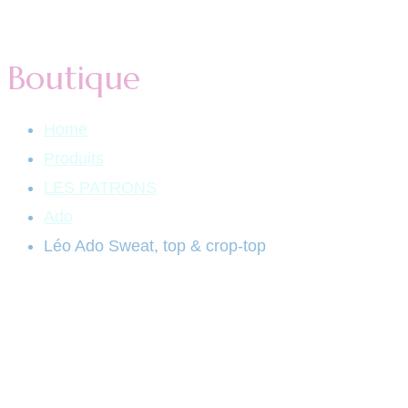
Boutique
Home
Produits
LES PATRONS
Ado
Léo Ado Sweat, top & crop-top