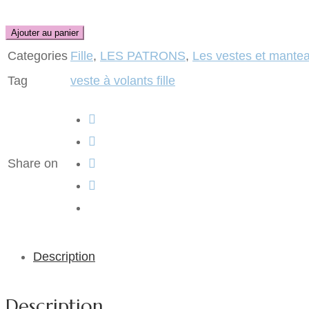
Ajouter au panier
Categories
Fille
,
LES PATRONS
,
Les vestes et mante
Tag
veste à volants fille
Share on
Description
Description