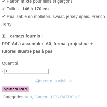
✔ Patron
mixte
pour filles et garçons
✔ Tailles :
146 à 170 cm
✔ Réalisable en molleton, sweat, jersey épais, French
Terry
🧵
Formats fournis :
PDF
A4 à assembler
,
A0
,
format projecteur
+
tutoriel illustré pas à pas
Quantité
Quantité
-
+
Ajouter à la wishlist
Ajouter au panier
Categories
Ado
,
Garçon
,
LES PATRONS