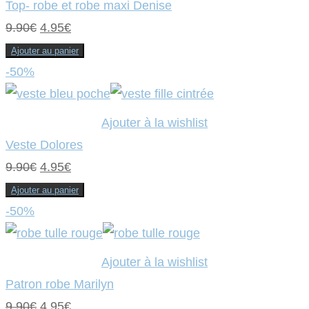
Top- robe et robe maxi Denise
Le
Le
9.90
€
4.95
€
prix
prix
Ajouter au panier
initial
actuel
-50%
était :
est :
9.90€.
4.95€.
Ajouter à la wishlist
Veste Dolores
Le
Le
9.90
€
4.95
€
prix
prix
Ajouter au panier
initial
actuel
-50%
était :
est :
9.90€.
4.95€.
Ajouter à la wishlist
Patron robe Marilyn
Le
Le
9.90
€
4.95
€