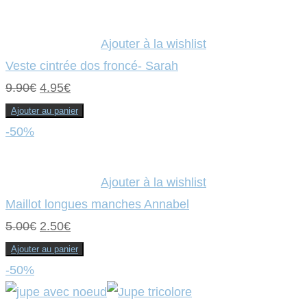
était :
est :
9.90€.
4.95€.
Ajouter à la wishlist
Veste cintrée dos froncé- Sarah
Le
Le
9.90
€
4.95
€
prix
prix
Ajouter au panier
initial
actuel
-50%
était :
est :
9.90€.
4.95€.
Ajouter à la wishlist
Maillot longues manches Annabel
Le
Le
5.00
€
2.50
€
prix
prix
Ajouter au panier
initial
actuel
-50%
était :
est :