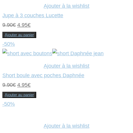
5.00€.
2.50€.
Ajouter à la wishlist
Jupe à 3 couches Lucette
Le
Le
9.90
€
4.95
€
prix
prix
Ajouter au panier
initial
actuel
-50%
était :
est :
9.90€.
4.95€.
Ajouter à la wishlist
Short boule avec poches Daphnée
Le
Le
9.90
€
4.95
€
prix
prix
Ajouter au panier
initial
actuel
-50%
était :
est :
9.90€.
4.95€.
Ajouter à la wishlist