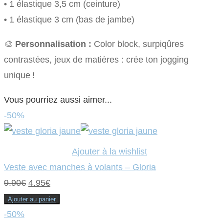
• 1 élastique 3,5 cm (ceinture)
• 1 élastique 3 cm (bas de jambe)
🎨
Personnalisation :
Color block, surpiqûres
contrastées, jeux de matières : crée ton jogging
unique !
Vous pourriez aussi aimer...
-50%
Ajouter à la wishlist
Veste avec manches à volants – Gloria
Le
Le
9.90
€
4.95
€
prix
prix
Ajouter au panier
initial
actuel
-50%