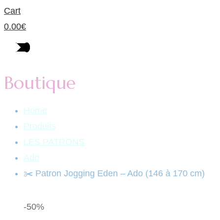
Cart
0.00
€
Boutique
Home
Produits
LES PATRONS
Ado
✂️ Patron Jogging Eden – Ado (146 à 170 cm)
-50%