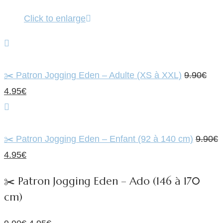
Click to enlarge
Le
✂️ Patron Jogging Eden – Adulte (XS à XXL)
9.90
€
Le
prix
4.95
€
prix
initi
actuel
était
est :
9.90
✂️ Patron Jogging Eden – Enfant (92 à 140 cm)
9.90
€
Le
4.95€.
Le
4.95
€
prix
prix
✂️ Patron Jogging Eden – Ado (146 à 170
initial
actuel
cm)
était :
est :
9.90€.
4.95€.
Le
Le