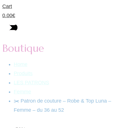
Cart
0.00
€
Boutique
Home
Produits
LES PATRONS
Femme
✂️ Patron de couture – Robe & Top Luna –
Femme – du 36 au 52