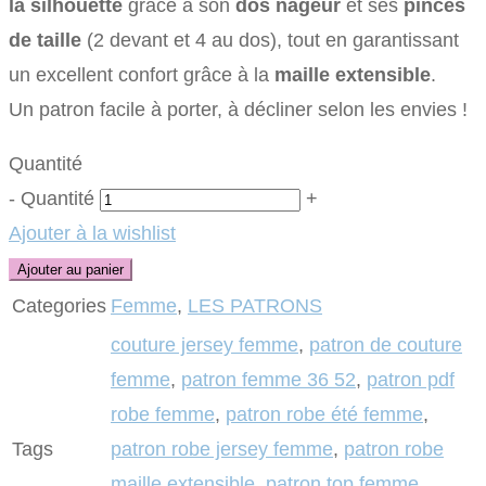
la silhouette
grâce à son
dos nageur
et ses
pinces
de taille
(2 devant et 4 au dos), tout en garantissant
un excellent confort grâce à la
maille extensible
.
Un patron facile à porter, à décliner selon les envies !
Quantité
-
Quantité
+
Ajouter à la wishlist
Ajouter au panier
Categories
Femme
,
LES PATRONS
couture jersey femme
,
patron de couture
femme
,
patron femme 36 52
,
patron pdf
robe femme
,
patron robe été femme
,
Tags
patron robe jersey femme
,
patron robe
maille extensible
,
patron top femme