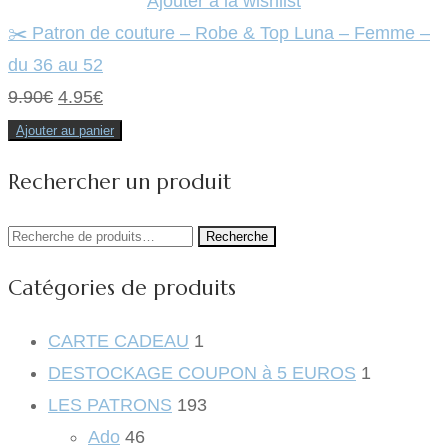
Ajouter à la wishlist
✂️ Patron de couture – Robe & Top Luna – Femme –
du 36 au 52
Le
Le
9.90
€
4.95
€
prix
prix
Ajouter au panier
initial
actuel
Rechercher un produit
était :
est :
9.90€.
4.95€.
Recherche
Recherche
pour :
Catégories de produits
CARTE CADEAU
1
DESTOCKAGE COUPON à 5 EUROS
1
LES PATRONS
193
Ado
46