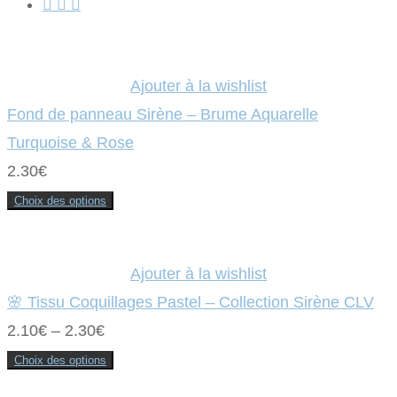
Ajouter à la wishlist
Fond de panneau Sirène – Brume Aquarelle
Turquoise & Rose
2.30
€
Choix des options
Ce
produit
a
plusieurs
variations.
Ajouter à la wishlist
Les
options
🌸 Tissu Coquillages Pastel – Collection Sirène CLV
peuvent
être
2.10
€
–
2.30
€
choisies
sur
la
Choix des options
page
Ce
du
produit