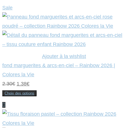
Ce
produit
Sale
a
plusieurs
variations.
Les
options
peuvent
être
choisies
sur
la
page
Ajouter à la wishlist
du
produit
fond marguerites & arcs-en-ciel – Rainbow 2026 |
Colores la Vie
Le
Le
2.30
€
1.38
€
prix
prix
Choix des options
Ce
initial
actuel
produit
a
était :
plusieurs
est :
variations.
Les
2.30€.
1.38€.
options
peuvent