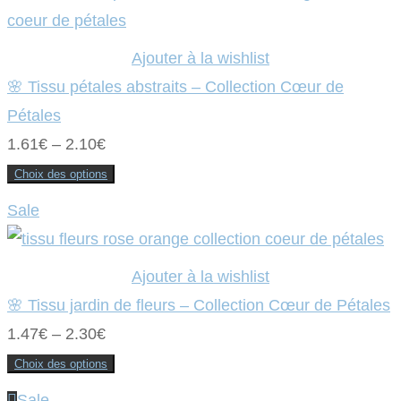
choisies
sur
la
page
Ajouter à la wishlist
du
produit
🌸 Tissu pétales abstraits – Collection Cœur de
Pétales
1.61
€
–
2.10
€
Choix des options
Ce
produit
Sale
a
plusieurs
variations.
Les
options
Ajouter à la wishlist
peuvent
être
🌸 Tissu jardin de fleurs – Collection Cœur de Pétales
choisies
sur
1.47
€
–
2.30
€
la
page
du
Choix des options
produit
Ce
produit
Sale