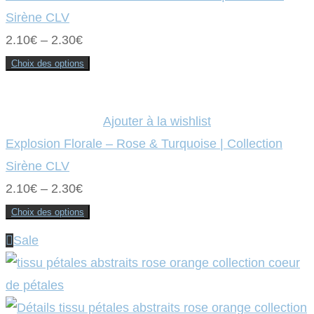
être
Sirène CLV
choisies
sur
2.10
€
–
2.30
€
la
page
du
Choix des options
produit
Ce
produit
a
plusieurs
variations.
Ajouter à la wishlist
Les
options
Explosion Florale – Rose & Turquoise | Collection
peuvent
être
Sirène CLV
choisies
sur
2.10
€
–
2.30
€
la
page
du
Choix des options
produit
Ce
produit
Sale
a
plusieurs
variations.
Les
options
peuvent
être