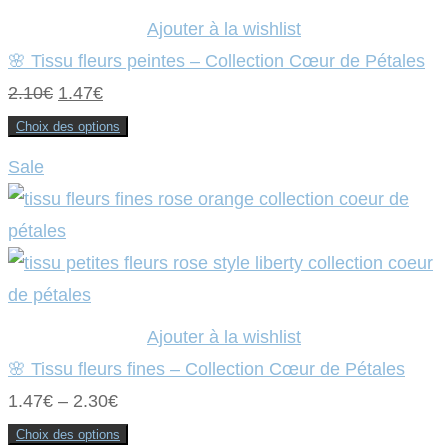
page
Ajouter à la wishlist
du
produit
🌸 Tissu fleurs peintes – Collection Cœur de Pétales
Le
Le
2.10
€
1.47
€
prix
prix
Choix des options
Ce
initial
actuel
produit
Sale
a
était :
plusieurs
est :
variations.
Les
2.10€.
1.47€.
options
peuvent
être
choisies
sur
la
page
Ajouter à la wishlist
du
produit
🌸 Tissu fleurs fines – Collection Cœur de Pétales
1.47
€
–
2.30
€
Choix des options