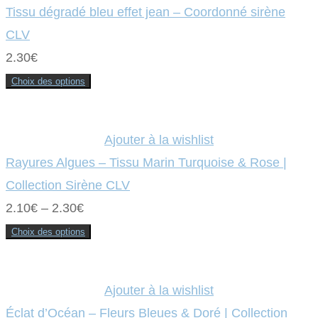
options
Tissu dégradé bleu effet jean – Coordonné sirène
peuvent
être
CLV
choisies
sur
2.30
€
la
page
du
Choix des options
produit
Ce
produit
a
plusieurs
variations.
Ajouter à la wishlist
Les
options
Rayures Algues – Tissu Marin Turquoise & Rose |
peuvent
être
Collection Sirène CLV
choisies
sur
2.10
€
–
2.30
€
la
page
du
Choix des options
produit
Ce
produit
a
plusieurs
variations.
Ajouter à la wishlist
Les
options
Éclat d’Océan – Fleurs Bleues & Doré | Collection
peuvent