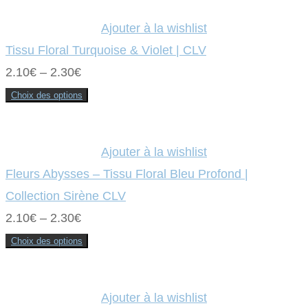
produit
a
plusieurs
variations.
Ajouter à la wishlist
Les
options
Tissu Floral Turquoise & Violet | CLV
peuvent
être
2.10
€
–
2.30
€
choisies
sur
la
Choix des options
page
Ce
du
produit
produit
a
plusieurs
variations.
Ajouter à la wishlist
Les
options
Fleurs Abysses – Tissu Floral Bleu Profond |
peuvent
être
Collection Sirène CLV
choisies
sur
2.10
€
–
2.30
€
la
page
du
Choix des options
produit
Ce
produit
a
plusieurs
variations.
Ajouter à la wishlist
Les