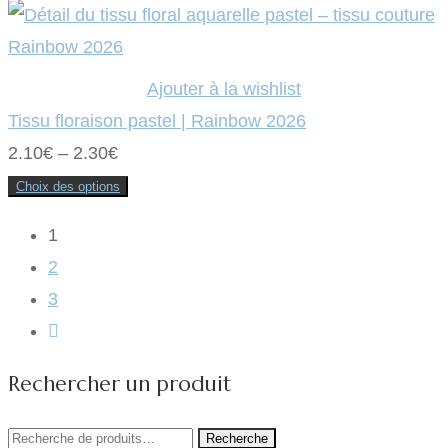
être
choisies
sur
la
page
Ajouter à la wishlist
du
produit
Tissu floraison pastel | Rainbow 2026
2.10
€
–
2.30
€
Choix des options
Ce
produit
a
1
plusieurs
variations.
2
Les
options
3
peuvent
être
choisies
sur
la
Rechercher un produit
page
du
produit
Recherche
Recherche