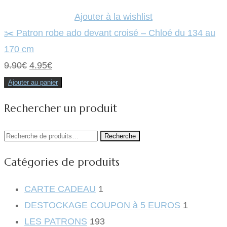
Ajouter à la wishlist
✂️ Patron robe ado devant croisé – Chloé du 134 au
170 cm
Le
Le
9.90
€
4.95
€
prix
prix
Ajouter au panier
initial
actuel
Rechercher un produit
était :
est :
9.90€.
4.95€.
Recherche
Recherche
pour :
Catégories de produits
CARTE CADEAU
1
DESTOCKAGE COUPON à 5 EUROS
1
LES PATRONS
193