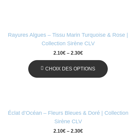
Ce
Choisies
Produit
Sur
A
La
Plusieurs
Rayures Algues – Tissu Marin Turquoise & Rose |
Page
Variations.
Collection Sirène CLV
Du
Les
2.10
€
–
2.30
€
Produit
Options
Peuvent
CHOIX DES OPTIONS
Être
Ce
Choisies
Produit
Sur
A
La
Plusieurs
Éclat d’Océan – Fleurs Bleues & Doré | Collection
Page
Variations.
Sirène CLV
Du
Les
2.10
€
–
2.30
€