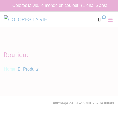
"Colores la vie, le monde en couleur" (Elena, 6 ans)
0
Boutique
Home
Produits
Tr
Affichage de 31–45 sur 267 résultats
du
pl