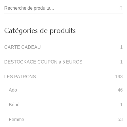
Produit
Options
Recherche
Peuvent
pour :
Être
Catégories de produits
Choisies
Sur
CARTE CADEAU
1
La
Page
DESTOCKAGE COUPON à 5 EUROS
1
Du
Produit
LES PATRONS
193
Ado
46
Bébé
1
Femme
53