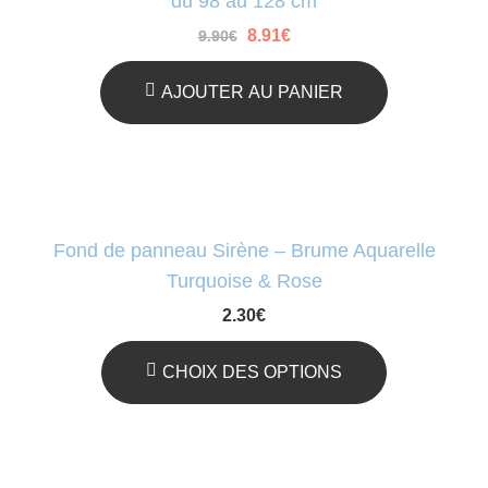
du 98 au 128 cm
Le
Le
8.91
€
9.90
€
prix
prix
initial
actuel
était :
est :
AJOUTER AU PANIER
9.90€.
8.91€.
Fond de panneau Sirène – Brume Aquarelle
Turquoise & Rose
2.30
€
CHOIX DES OPTIONS
Ce
Produit
A