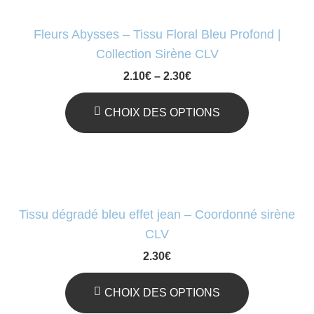
Sur
Plusieurs
Fleurs Abysses – Tissu Floral Bleu Profond |
La
Variations.
Collection Sirène CLV
Page
Les
2.10
€
–
2.30
€
Du
Options
Produit
Peuvent
CHOIX DES OPTIONS
Être
Ce
Choisies
Produit
Sur
A
La
Plusieurs
Tissu dégradé bleu effet jean – Coordonné sirène
Page
Variations.
CLV
Du
Les
2.30
€
Produit
Options
Peuvent
CHOIX DES OPTIONS
Être