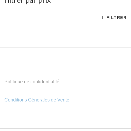
Filtrer par prix
FILTRER
Pr
Pr
m
m
Politique de confidentialité
Conditions Générales de Vente