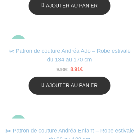
était :
est :
AJOUTER AU PANIER
9.90€.
8.91€.
-10%
✂️ Patron de couture Andréa Ado – Robe estivale
du 134 au 170 cm
Le
Le
8.91
€
9.90
€
prix
prix
initial
actuel
était :
est :
AJOUTER AU PANIER
9.90€.
8.91€.
-10%
✂️ Patron de couture Andréa Enfant – Robe estivale