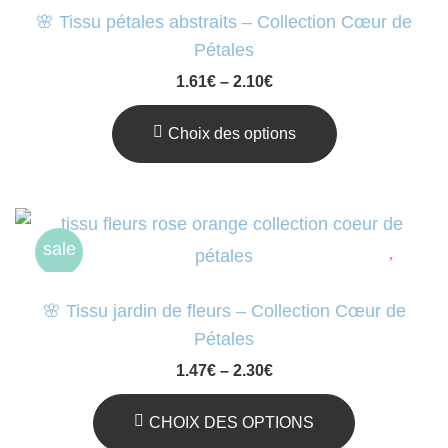
Page
Variations.
sale
🌸 Tissu pétales abstraits – Collection Cœur de
Du
Les
Pétales
Produit
Options
1.61
€
–
2.10
€
Peuvent
Être
Choix des options
Choisies
Ce
Sur
Produit
La
A
sale
Page
Plusieurs
Du
Variations.
🌸 Tissu jardin de fleurs – Collection Cœur de
Produit
Les
Pétales
Options
1.47
€
–
2.30
€
Peuvent
Être
CHOIX DES OPTIONS