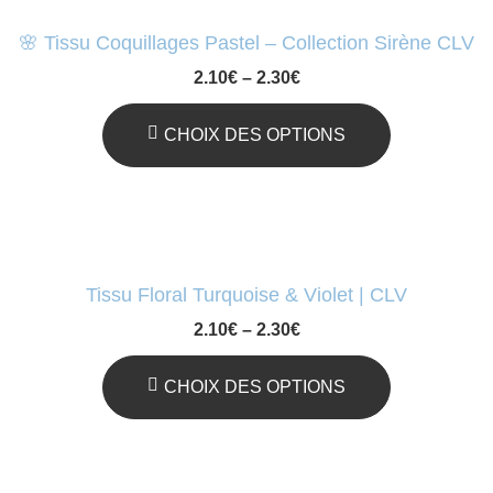
Plusieurs
🌸 Tissu Coquillages Pastel – Collection Sirène CLV
Variations.
2.10
€
–
2.30
€
Les
Options
CHOIX DES OPTIONS
Peuvent
Ce
Être
Produit
Choisies
A
Sur
Plusieurs
Tissu Floral Turquoise & Violet | CLV
La
Variations.
2.10
€
–
2.30
€
Page
Les
Du
Options
CHOIX DES OPTIONS
Produit
Peuvent
Ce
Être
Produit
Choisies
A