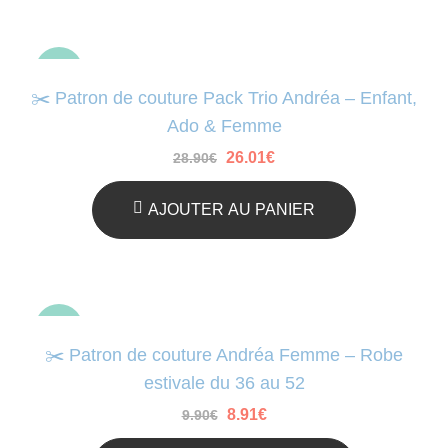
ré
au
-10%
pl
✂️ Patron de couture Pack Trio Andréa – Enfant,
an
Ado & Femme
Le
Le
26.01
€
28.90
€
prix
prix
initial
actuel
était :
est :
AJOUTER AU PANIER
28.90€.
26.01€.
-10%
✂️ Patron de couture Andréa Femme – Robe
estivale du 36 au 52
Le
Le
8.91
€
9.90
€
prix
prix
initial
actuel