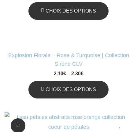
Produit
Options
Peuvent
CHOIX DES OPTIONS
Être
Ce
Choisies
Produit
Sur
A
La
Plusieurs
Explosion Florale – Rose & Turquoise | Collection
Page
Variations.
Sirène CLV
Du
Les
2.10
€
–
2.30
€
Produit
Options
Peuvent
CHOIX DES OPTIONS
Être
Ce
Choisies
Produit
Sur
A
La
Plusieurs