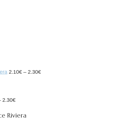
iera
2.10
€
–
2.30
€
–
2.30
€
ce Riviera