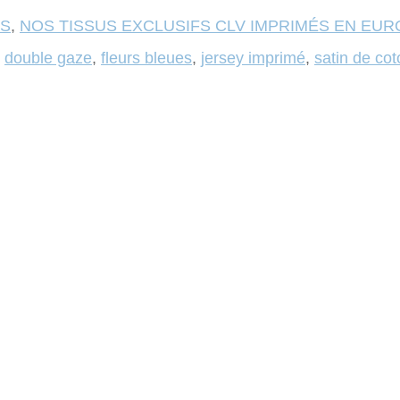
US
,
NOS TISSUS EXCLUSIFS CLV IMPRIMÉS EN EU
,
double gaze
,
fleurs bleues
,
jersey imprimé
,
satin de cot