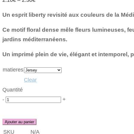
Un esprit liberty revisité aux couleurs de la Méd
Ce motif floral dense mêle fleurs lumineuses, fe
jardins méditerranéens.
Un imprimé plein de vie, élégant et intemporel, p
matieres
Clear
Quantité
Quantité
-
+
Ajouter au panier
SKU
N/A