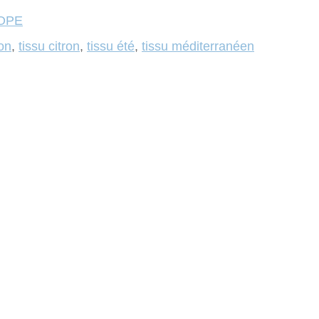
ROPE
on
,
tissu citron
,
tissu été
,
tissu méditerranéen