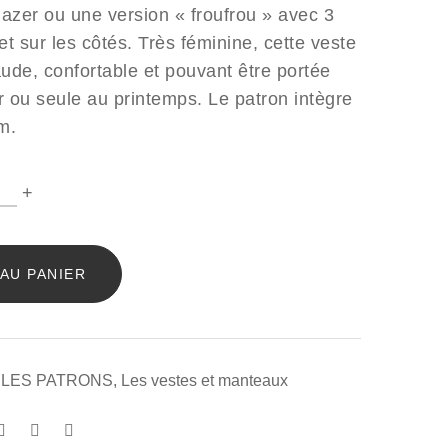
lazer ou une version « froufrou » avec 3
t sur les côtés. Très féminine, cette veste
ude, confortable et pouvant être portée
 ou seule au printemps. Le patron intègre
m.
ntité
+
AU PANIER
,
LES PATRONS
,
Les vestes et manteaux