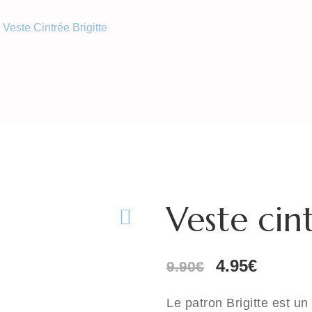
Veste Cintrée Brigitte
Veste cin
Le
Le
4.95
€
9.90
€
prix
prix
initial
actuel
Le patron Brigitte est u