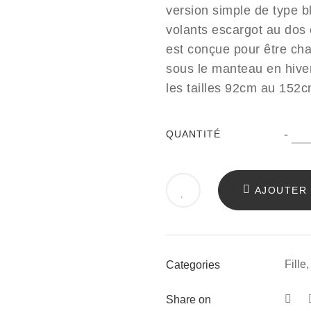
était :
est :
version simple de type b
9.90€.
4.95€.
volants escargot au dos e
est conçue pour être cha
sous le manteau en hiver
les tailles 92cm au 152c
Qua
-
QUANTITÉ
AJOUTER 
Fille
Categories
Share on