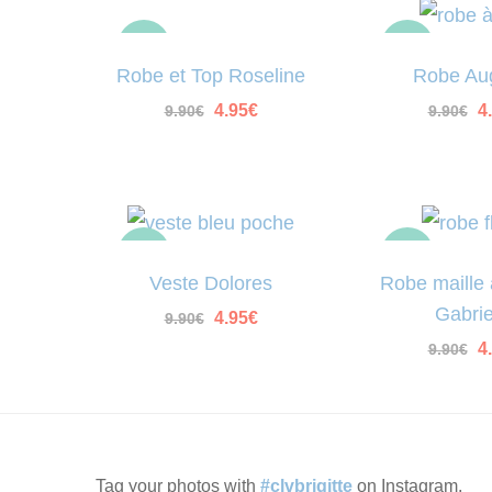
-50%
-50%
Robe et Top Roseline
Robe Au
Le
Le
L
4.95
€
4
9.90
€
9.90
€
prix
prix
pr
initial
actuel
in
était :
est :
ét
9.90€.
4.95€.
9
-50%
-50%
Veste Dolores
Robe maille 
Gabrie
Le
Le
4.95
€
9.90
€
prix
prix
L
4
9.90
€
initial
actuel
pr
était :
est :
in
9.90€.
4.95€.
ét
9
Tag your photos with
#clvbrigitte
on Instagram.