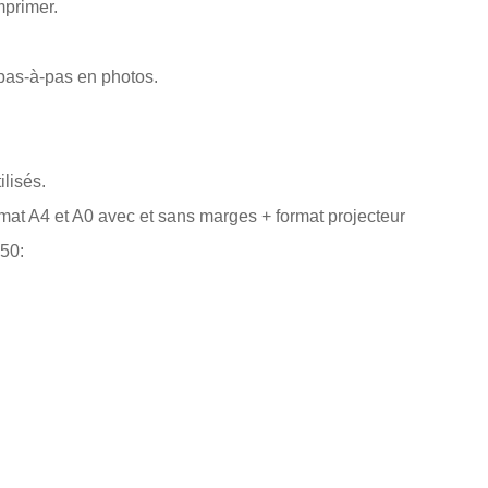
mprimer.
 pas-à-pas en photos.
ilisés.
rmat A4 et A0 avec et sans marges + format projecteur
50: