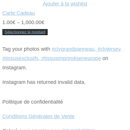
Ajouter à la wishlist
Carte Cadeau
1.00
€
–
1,000.00
€
Sélectionnez le montant
Ce
produit
a
Tag your photos with
#clvgrandpanneau, #clvjersey,
plusieurs
variations.
#tissusexclusifs, #tissusimpriméseneurope
on
Les
options
peuvent
Instagram.
être
choisies
sur
Instagram has returned invalid data.
la
page
du
produit
Politique de confidentialité
Conditions Générales de Vente