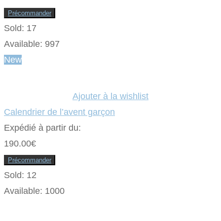
produit
Précommander
Sold:
17
Available:
997
New
Ajouter à la wishlist
Calendrier de l’avent garçon
Expédié à partir du:
190.00
€
Précommander
Sold:
12
Available:
1000