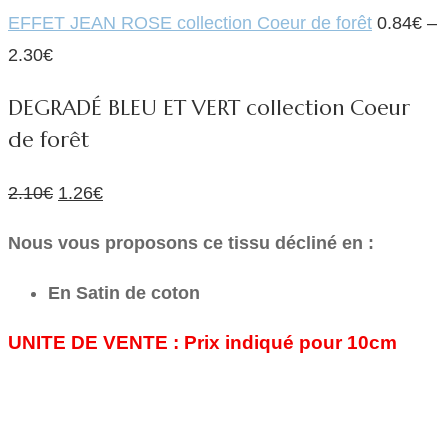
était :
est
EFFET JEAN ROSE collection Coeur de forêt
0.84
€
–
2.10€.
0.
2.30
€
DEGRADÉ BLEU ET VERT collection Coeur
de forêt
Le
Le
2.10
€
1.26
€
prix
prix
Nous vous proposons ce tissu décliné en :
initial
actuel
était :
est :
En Satin de coton
2.10€.
1.26€.
UNITE DE VENTE :
Prix indiqué pour 10cm