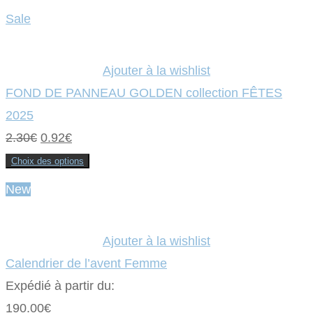
Ce
initial
actuel
produit
Sale
a
était :
plusieurs
est :
variations.
Les
2.10€.
0.84€.
options
Ajouter à la wishlist
peuvent
être
FOND DE PANNEAU GOLDEN collection FÊTES
choisies
sur
2025
la
page
Le
Le
2.30
€
0.92
€
du
produit
prix
prix
Choix des options
Ce
initial
actuel
produit
New
a
était :
plusieurs
est :
variations.
Les
2.30€.
0.92€.
options
Ajouter à la wishlist
peuvent
être
Calendrier de l’avent Femme
choisies
sur
Expédié à partir du:
la
page
190.00
€
du