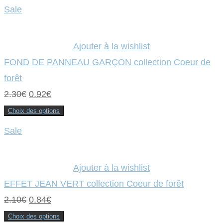
Sale
Ajouter à la wishlist
FOND DE PANNEAU GARÇON collection Coeur de
forêt
Le
Le
2.30
€
0.92
€
prix
prix
Choix des options
Ce
initial
actuel
produit
Sale
a
était :
plusieurs
est :
variations.
Les
2.30€.
0.92€.
options
Ajouter à la wishlist
peuvent
être
EFFET JEAN VERT collection Coeur de forêt
choisies
sur
Le
Le
2.10
€
0.84
€
la
page
prix
prix
du
Choix des options
produit