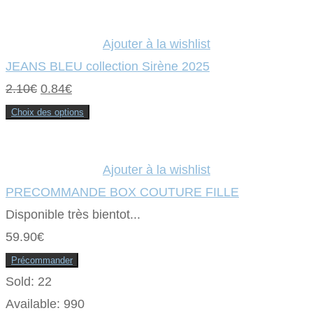
Ajouter à la wishlist
JEANS BLEU collection Sirène 2025
Le
Le
2.10
€
0.84
€
prix
prix
Choix des options
Ce
initial
actuel
produit
a
était :
plusieurs
est :
variations.
Ajouter à la wishlist
Les
2.10€.
0.84€.
options
PRECOMMANDE BOX COUTURE FILLE
peuvent
être
Disponible très bientot...
choisies
sur
59.90
€
la
page
du
Précommander
produit
Sold:
22
Available:
990