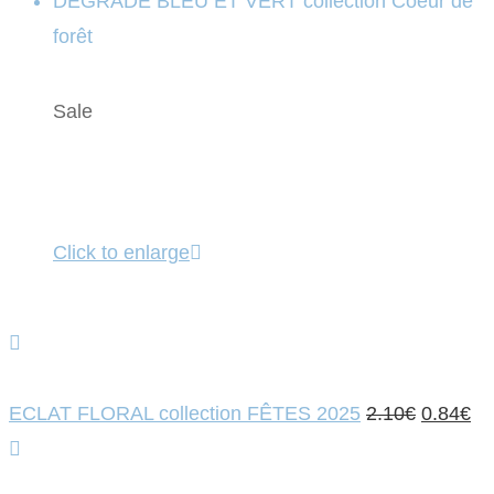
DEGRADÉ BLEU ET VERT collection Coeur de
forêt
Sale
Click to enlarge
Le
Le
ECLAT FLORAL collection FÊTES 2025
2.10
€
0.84
€
prix
pri
initial
ac