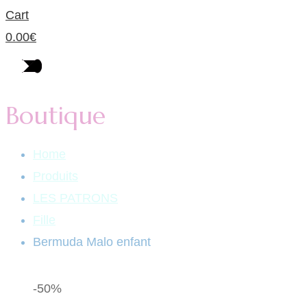
Cart
0.00
€
Boutique
Home
Produits
LES PATRONS
Fille
Bermuda Malo enfant
-50%