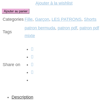
Ajouter à la wishlist
Ajouter au panier
Categories
Fille
,
Garçon
,
LES PATRONS
,
Shorts
patron bermuda
,
patron pdf
,
patron pdf
Tags
mixte
Share on
Description