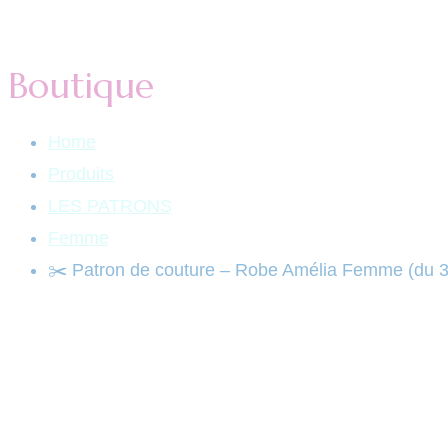
Boutique
Home
Produits
LES PATRONS
Femme
✂️ Patron de couture – Robe Amélia Femme (du 3