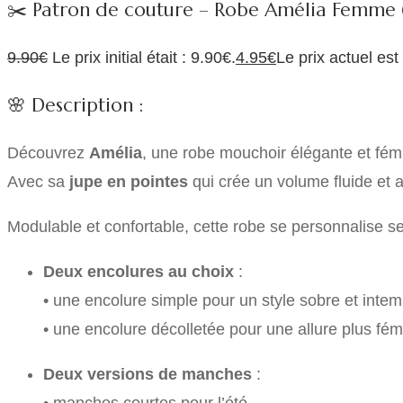
✂️ Patron de couture – Robe Amélia Femme (
9.90
€
Le prix initial était : 9.90€.
4.95
€
Le prix actuel est
🌸 Description :
Découvrez
Amélia
, une robe mouchoir élégante et fém
Avec sa
jupe en pointes
qui crée un volume fluide et a
Modulable et confortable, cette robe se personnalise se
Deux encolures au choix
:
• une encolure simple pour un style sobre et intem
• une encolure décolletée pour une allure plus fémi
Deux versions de manches
:
• manches courtes pour l’été,