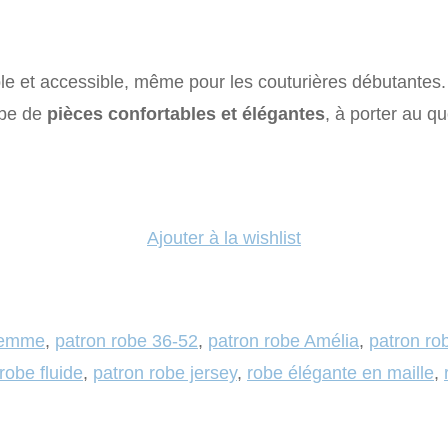
ple et accessible, même pour les couturières débutantes.
obe de
pièces confortables et élégantes
, à porter au 
Ajouter à la wishlist
 femme
,
patron robe 36-52
,
patron robe Amélia
,
patron rob
robe fluide
,
patron robe jersey
,
robe élégante en maille
,