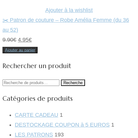
Ajouter à la wishlist
✂️ Patron de couture – Robe Amélia Femme (du 36
au 52)
Le
Le
9.90
€
4.95
€
prix
prix
Ajouter au panier
initial
actuel
Rechercher un produit
était :
est :
9.90€.
4.95€.
Recherche
Recherche
pour :
Catégories de produits
CARTE CADEAU
1
DESTOCKAGE COUPON à 5 EUROS
1
LES PATRONS
193