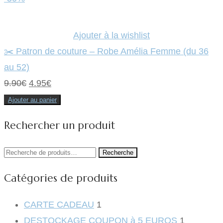
était :
est :
9.90€.
4.95€.
Ajouter à la wishlist
✂️ Patron de couture – Robe Amélia Femme (du 36
au 52)
Le
Le
9.90
€
4.95
€
prix
prix
Ajouter au panier
initial
actuel
Rechercher un produit
était :
est :
9.90€.
4.95€.
Recherche
Recherche
pour :
Catégories de produits
CARTE CADEAU
1
DESTOCKAGE COUPON à 5 EUROS
1