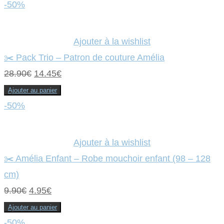
récent
-50%
au
plus
Ajouter à la wishlist
ancien
✂️ Pack Trio – Patron de couture Amélia
Le
Le
28.90
€
14.45
€
prix
prix
Ajouter au panier
initial
actuel
-50%
était :
est :
28.90€.
14.45€.
Ajouter à la wishlist
✂️ Amélia Enfant – Robe mouchoir enfant (98 – 128
cm)
Le
Le
9.90
€
4.95
€
prix
prix
Ajouter au panier
initial
actuel
-50%