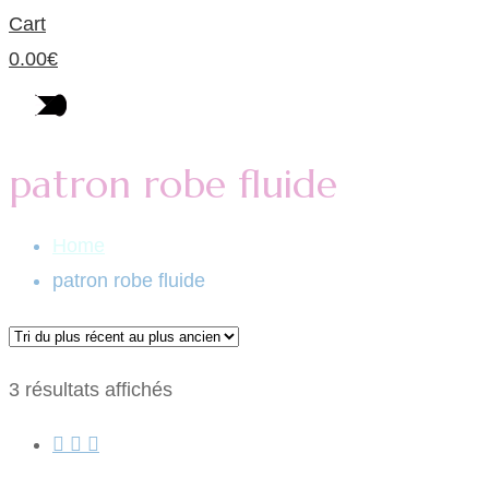
Cart
0.00
€
patron robe fluide
Home
patron robe fluide
Trié
3 résultats affichés
du
plus