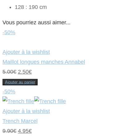
128 : 190 cm
Vous pourriez aussi aimer...
-50%
Ajouter à la wishlist
Maillot longues manches Annabel
Le
Le
5.00
€
2.50
€
prix
prix
Ajouter au panier
initial
actuel
-50%
était :
est :
5.00€.
2.50€.
Ajouter à la wishlist
Trench Marcel
Le
Le
9.90
€
4.95
€