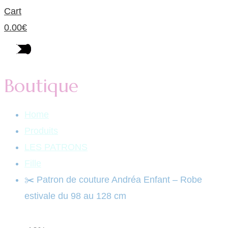
Cart
0.00
€
Boutique
Home
Produits
LES PATRONS
Fille
✂️ Patron de couture Andréa Enfant – Robe
estivale du 98 au 128 cm