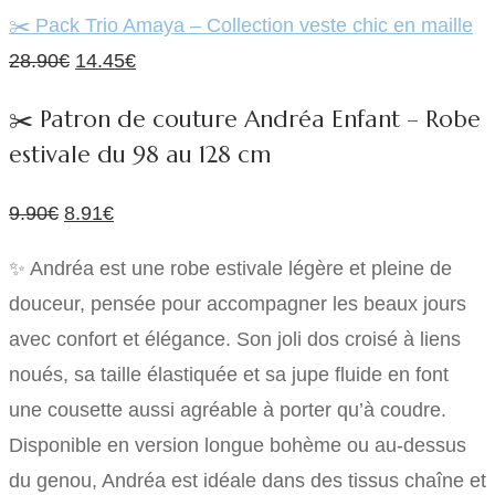
était :
est :
✂️ Pack Trio Amaya – Collection veste chic en maille
Le
Le
9.90€.
8.91€.
28.90
€
14.45
€
prix
prix
✂️ Patron de couture Andréa Enfant – Robe
initial
actuel
estivale du 98 au 128 cm
était :
est :
28.90€.
14.45€.
Le
Le
9.90
€
8.91
€
prix
prix
✨ Andréa est une robe estivale légère et pleine de
initial
actuel
douceur, pensée pour accompagner les beaux jours
était :
est :
avec confort et élégance. Son joli dos croisé à liens
9.90€.
8.91€.
noués, sa taille élastiquée et sa jupe fluide en font
une cousette aussi agréable à porter qu’à coudre.
Disponible en version longue bohème ou au-dessus
du genou, Andréa est idéale dans des tissus chaîne et