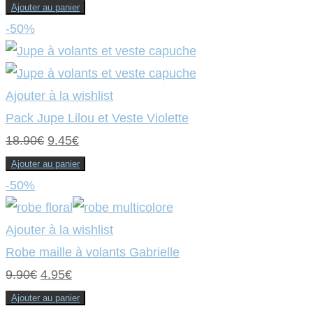
prix
prix
Ajouter au panier
initial
actuel
-50%
était :
est :
9.90€.
4.95€.
Ajouter à la wishlist
Pack Jupe Lilou et Veste Violette
Le
Le
18.90
€
9.45
€
prix
prix
Ajouter au panier
initial
actuel
-50%
était :
est :
18.90€.
9.45€.
Ajouter à la wishlist
Robe maille à volants Gabrielle
Le
Le
9.90
€
4.95
€
prix
prix
Ajouter au panier