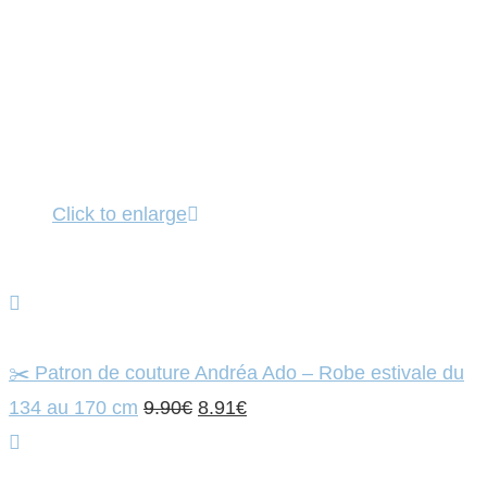
Click to enlarge
✂️ Patron de couture Andréa Ado – Robe estivale du
Le
Le
134 au 170 cm
9.90
€
8.91
€
prix
prix
initial
actuel