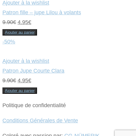
9.90€.
4.95€.
Ajouter à la wishlist
Patron fille – jupe Lilou à volants
Le
Le
9.90
€
4.95
€
prix
prix
Ajouter au panier
initial
actuel
-50%
était :
est :
9.90€.
4.95€.
Ajouter à la wishlist
Patron Jupe Courte Clara
Le
Le
9.90
€
4.95
€
prix
prix
Ajouter au panier
initial
actuel
Politique de confidentialité
était :
est :
9.90€.
4.95€.
Conditions Générales de Vente
Coloré avec passion par:
CG-NÜMERIK
.