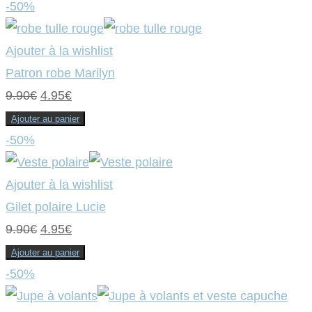
initial
actuel
-50%
était :
est :
9.90€.
4.95€.
Ajouter à la wishlist
Patron robe Marilyn
Le
Le
9.90
€
4.95
€
prix
prix
Ajouter au panier
initial
actuel
-50%
était :
est :
9.90€.
4.95€.
Ajouter à la wishlist
Gilet polaire Lucie
Le
Le
9.90
€
4.95
€
prix
prix
Ajouter au panier
initial
actuel
-50%
était :
est :