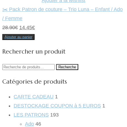
Ajouter à la wishlist
✂️ Pack Patron de couture – Trio Luna – Enfant / Ado
/ Femme
Le
Le
28.90
€
14.45
€
prix
prix
Ajouter au panier
initial
actuel
Rechercher un produit
était :
est :
28.90€.
14.45€.
Recherche
Recherche
pour :
Catégories de produits
CARTE CADEAU
1
DESTOCKAGE COUPON à 5 EUROS
1
LES PATRONS
193
Ado
46