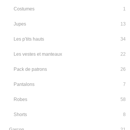
Costumes
1
Jupes
13
Les p'tits hauts
34
Les vestes et manteaux
22
Pack de patrons
26
Pantalons
7
Robes
58
Shorts
8
Garçon
21