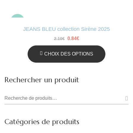
sale
JEANS BLEU collection Sirène 2025
Le
Le
0.84
€
2.10
€
prix
prix
initial
actuel
était :
est :
CHOIX DES OPTIONS
2.10€.
0.84€.
Ce
Produit
Rechercher un produit
A
Plusieurs
Recherche
Variations.
pour :
Les
Catégories de produits
Options
Peuvent