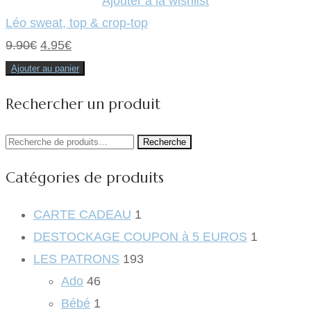
Ajouter à la wishlist
Léo sweat, top & crop-top
Le
Le
9.90
€
4.95
€
prix
prix
Ajouter au panier
initial
actuel
Rechercher un produit
était :
est :
9.90€.
4.95€.
Recherche
Recherche
pour :
Catégories de produits
CARTE CADEAU
1
DESTOCKAGE COUPON à 5 EUROS
1
LES PATRONS
193
Ado
46
Bébé
1