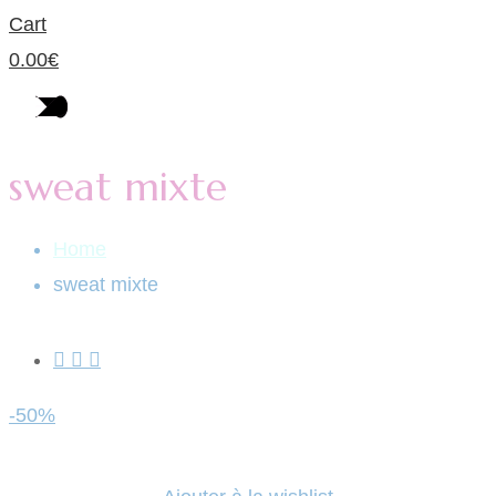
Cart
0.00
€
sweat mixte
Home
sweat mixte
-50%