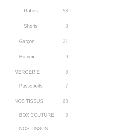
Robes
58
Shorts
8
Garçon
21
Homme
9
MERCERIE
8
Passepoils
7
NOS TISSUS
68
BOX COUTURE
3
NOS TISSUS