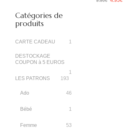
4.95
€
9.90
€
prix
prix
initial
actuel
Catégories de
était :
est :
9.90€.
4.95€.
produits
CARTE CADEAU
1
DESTOCKAGE
COUPON à 5 EUROS
1
LES PATRONS
193
Ado
46
Bébé
1
Femme
53