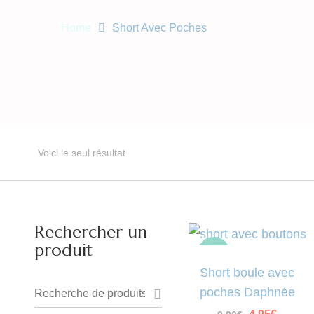
Home
Short Avec Poches
Voici le seul résultat
Rechercher un
produit
-50%
Short boule avec
Recherche
poches Daphnée
pour :
Le
Le