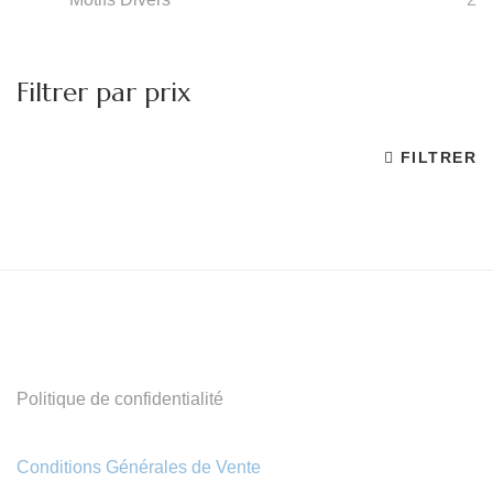
Filtrer par prix
FILTRER
Pr
Pr
m
m
Politique de confidentialité
Conditions Générales de Vente