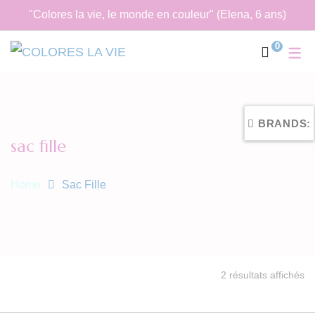
"Colores la vie, le monde en couleur" (Elena, 6 ans)
0
BRANDS:
sac fille
Home
Sac Fille
Tr
2 résultats affichés
du
pl