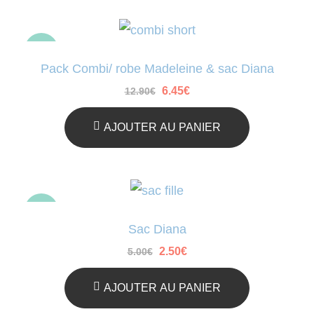
ré
au
-50%
pl
Pack Combi/ robe Madeleine & sac Diana
an
Le
Le
6.45
€
12.90
€
prix
prix
initial
actuel
était :
est :
AJOUTER AU PANIER
12.90€.
6.45€.
-50%
Sac Diana
Le
Le
2.50
€
5.00
€
prix
prix
initial
actuel
était :
est :
AJOUTER AU PANIER
5.00€.
2.50€.