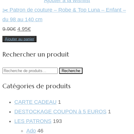
Ajouter à la wishlist
✂️ Patron de couture – Robe & Top Luna – Enfant –
du 98 au 140 cm
Le
Le
9.90
€
4.95
€
prix
prix
Ajouter au panier
initial
actuel
Rechercher un produit
était :
est :
9.90€.
4.95€.
Recherche
Recherche
pour :
Catégories de produits
CARTE CADEAU
1
DESTOCKAGE COUPON à 5 EUROS
1
LES PATRONS
193
Ado
46