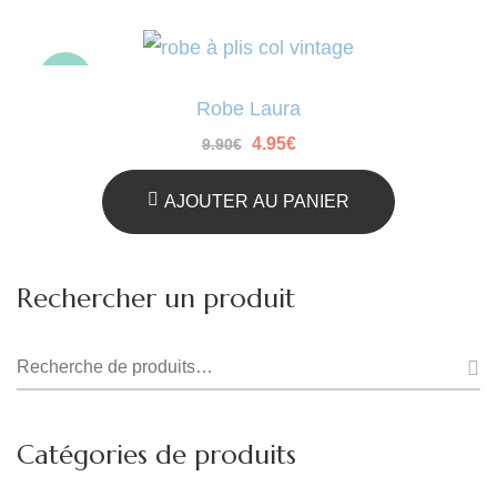
-50%
Robe Laura
Le
Le
4.95
€
9.90
€
prix
prix
initial
actuel
était :
est :
AJOUTER AU PANIER
9.90€.
4.95€.
Rechercher un produit
Recherche
pour :
Catégories de produits