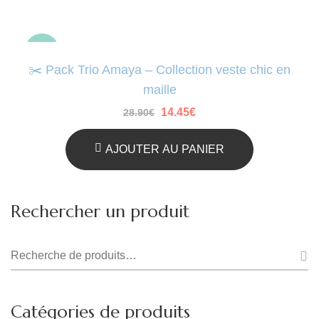
-50%
✂️ Pack Trio Amaya – Collection veste chic en
maille
Le
14.45
€
Le
28.90
€
prix
prix
initial
actuel
était :
est :
AJOUTER AU PANIER
28.90€.
14.45€.
Rechercher un produit
Recherche
pour :
Catégories de produits