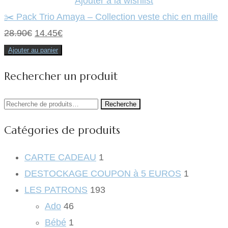
Ajouter à la wishlist
✂️ Pack Trio Amaya – Collection veste chic en maille
Le
Le
28.90
€
14.45
€
prix
prix
Ajouter au panier
initial
actuel
Rechercher un produit
était :
est :
28.90€.
14.45€.
Recherche
Recherche
pour :
Catégories de produits
CARTE CADEAU
1
DESTOCKAGE COUPON à 5 EUROS
1
LES PATRONS
193
Ado
46
Bébé
1