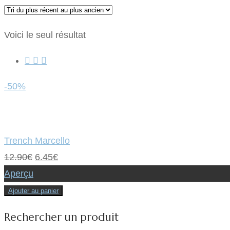
Voici le seul résultat
-50%
Trench Marcello
Le
Le
12.90
€
6.45
€
prix
prix
Aperçu
initial
actuel
Ajouter au panier
était :
est :
Rechercher un produit
12.90€.
6.45€.