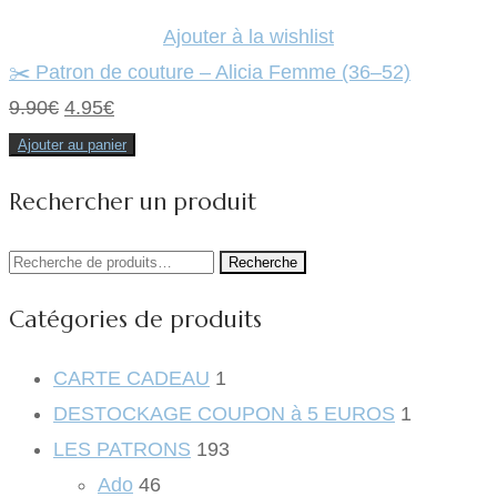
Ajouter à la wishlist
✂️ Patron de couture – Alicia Femme (36–52)
Le
Le
9.90
€
4.95
€
prix
prix
Ajouter au panier
initial
actuel
Rechercher un produit
était :
est :
9.90€.
4.95€.
Recherche
Recherche
pour :
Catégories de produits
CARTE CADEAU
1
DESTOCKAGE COUPON à 5 EUROS
1
LES PATRONS
193
Ado
46