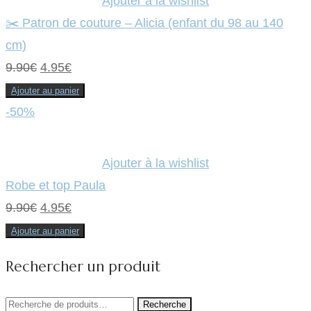
Ajouter à la wishlist
✂️ Patron de couture – Alicia (enfant du 98 au 140
cm)
Le
Le
9.90
€
4.95
€
prix
prix
Ajouter au panier
initial
actuel
-50%
était :
est :
9.90€.
4.95€.
Ajouter à la wishlist
Robe et top Paula
Le
Le
9.90
€
4.95
€
prix
prix
Ajouter au panier
initial
actuel
Rechercher un produit
était :
est :
9.90€.
4.95€.
Recherche
Recherche