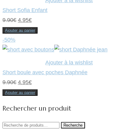
Ajouter à la wishlist
Short Sofia Enfant
Le
Le
9.90
€
4.95
€
prix
prix
Ajouter au panier
initial
actuel
-50%
était :
est :
9.90€.
4.95€.
Ajouter à la wishlist
Short boule avec poches Daphnée
Le
Le
9.90
€
4.95
€
prix
prix
Ajouter au panier
initial
actuel
Rechercher un produit
était :
est :
9.90€.
4.95€.
Recherche
Recherche
pour :